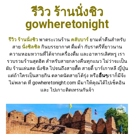
รีวิว ร้านนั่งชิว
gowheretonight
รีวิว ร้านนั่งชิว
พาตระเวนร้าน
คลับบาร์
ยามค่ำคืนสำหรับ
สาย
นั่งชิลชิล
กินบรรยากาศ ดื่มด่ำ กับราตรีที่ยาวนาน
ความหอมหวานที่ได้จากเครื่องดื่ม และอาหารเลิศหรู เรา
รวบรวมร้านสุดฮิต สำหรับสายกลางคืนทุกแนว ไม่ว่าจะเป็น
ผับ ร้านเล่นสด นั่งชิล ไปจนถึงสายตื้ด สายตี้ บาร์เกาหลี ญี่ปุ่น
แต่ถ้าใครเป็นสายกิน ตลาดนัดสายโต้รุ่ง หรือ
อื่นๆ
เราก็มีจ้ะ
ไม่พลาด ที่ gowheretonight.com มีมาให้คุณได้ไปเช็คอิน
และ ไปเกาะติดเทรนกันจ้า