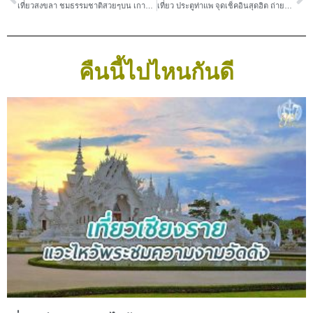
เที่ยวสงขลา ชมธรรมชาติสวยๆบน เกาะยอ
เที่ยว ประตูท่าแพ จุดเช็คอินสุดฮิต ถ่ายรูปปัง
คืนนี้ไปไหนกันดี