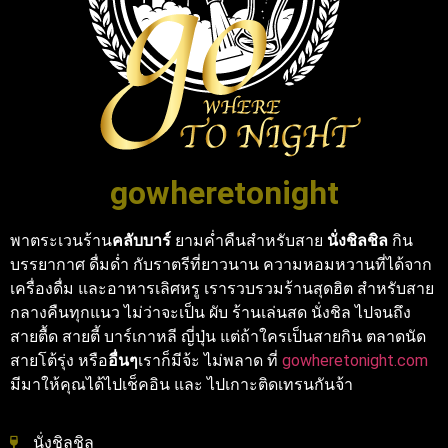
gowheretonight
พาตระเวนร้าน
คลับบาร์
ยามค่ำคืนสำหรับสาย
นั่งชิลชิล
กิน
บรรยากาศ ดื่มด่ำ กับราตรีที่ยาวนาน ความหอมหวานที่ได้จาก
เครื่องดื่ม และอาหารเลิศหรู เรารวบรวมร้านสุดฮิต สำหรับสาย
กลางคืนทุกแนว ไม่ว่าจะเป็น ผับ ร้านเล่นสด นั่งชิล ไปจนถึง
สายตื้ด สายตี้ บาร์เกาหลี ญี่ปุ่น แต่ถ้าใครเป็นสายกิน ตลาดนัด
สายโต้รุ่ง หรือ
อื่นๆ
เราก็มีจ้ะ ไม่พลาด ที่
gowheretonight.com
มีมาให้คุณได้ไปเช็คอิน และ ไปเกาะติดเทรนกันจ้า
นั่งชิลชิล