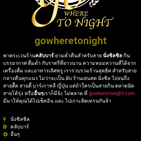
gowheretonight
พาตระเวนร้าน
คลับบาร์
ยามค่ำคืนสำหรับสาย
นั่งชิลชิล
กิน
บรรยากาศ ดื่มด่ำ กับราตรีที่ยาวนาน ความหอมหวานที่ได้จาก
เครื่องดื่ม และอาหารเลิศหรู เรารวบรวมร้านสุดฮิต สำหรับสาย
กลางคืนทุกแนว ไม่ว่าจะเป็น ผับ ร้านเล่นสด นั่งชิล ไปจนถึง
สายตื้ด สายตี้ บาร์เกาหลี ญี่ปุ่น แต่ถ้าใครเป็นสายกิน ตลาดนัด
สายโต้รุ่ง หรือ
อื่นๆ
เราก็มีจ้ะ ไม่พลาด ที่
gowheretonight.com
มีมาให้คุณได้ไปเช็คอิน และ ไปเกาะติดเทรนกันจ้า
นั่งชิลชิล
คลับบาร์
อื่นๆ