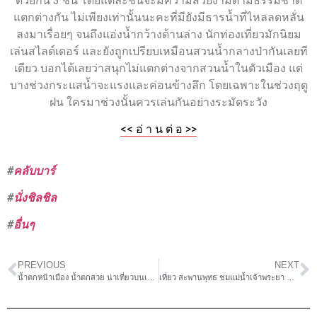
ด้วยกัน 3 ชั้น โดยแต่ละชั้นจะมีความสวยงามตามธรรมชาติ
แตกต่างกัน ไม่เพียงเท่านั้นนะคะที่มียังมีธารน้ำที่ไหลลดหลั่น
ลงมาเรื่อยๆ จนถึงแอ่งน้ำกว้างด้านล่าง นักท่องเที่ยวมักนิยม
เล่นสไลด์เดอร์ และยังถูกเปรียบเหมือนสวนน้ำกลางป่ากันเลยที
เดียว บอกได้เลยว่าสนุกไม่แตกต่างจากสวนน้ำในตัวเมือง แต่
บางช่วงกระแสน้ำจะแรงและค่อนข้างลึก โดยเฉพาะในช่วงฤดู
ฝน ใครมาช่วงนั้นควรเล่นกันอย่างระมัดระวัง
<< อ่ า น ต่ อ >>
#
คลับบาร์
#
นั่งชิลชิล
#
อื่นๆ
PREVIOUS
NEXT
น้ำตกหน้าเมือง น้ำตกสวย น่าเที่ยวบนเกาะสมุย
เที่ยว สะพานพุทธ ชมแม่น้ำเจ้าพระยา ช๊อปสินค้าราคาถูก