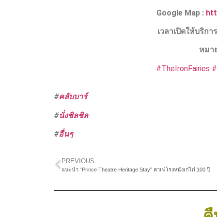
Google Map :
ht
เวลาเปิดให้บริการ
หมาย
#TheIronFairies
#
#
คลับบาร์
#
นั่งชิลชิล
#
อื่นๆ
PREVIOUS
แนะนำ “Prince Theatre Heritage Stay” คาเฟ่โรงหนังเก๋ไก๋ 100 ปี
คื