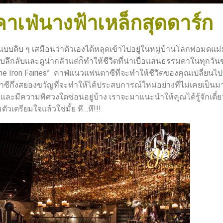
 คาเฟ่นางฟ้าเหล็กสุดดาร์ก
ิบ ๆ เสมือนว่าตัวเองได้หลุดเข้าไปอยู่ในหมู่บ้านโลกพ่อมดแม
อบลึกลับและดูน่ากลัวแต่ก็ทำให้ชีวิตที่น่าเบื่อแสนธรรมดาในทุกวั
“The Iron Fairies” คาฟ่แนวแฟนตาซีที่จะทำให้ชีวิตของคุณเปลี่ยนไปท
าซีกึ่งสยองขวัญที่จะทำให้ได้ประสบการณ์ใหม่อย่างที่ไม่เคยเป็นม
และมีความพิศวงใดซ่อนอยู่บ้าง เราจะมาแนะนำให้คุณได้รู้จักเดี๋ยวน
ตัวเตรียมใจแล้วใช่มั้ย หึ…หึ!!!