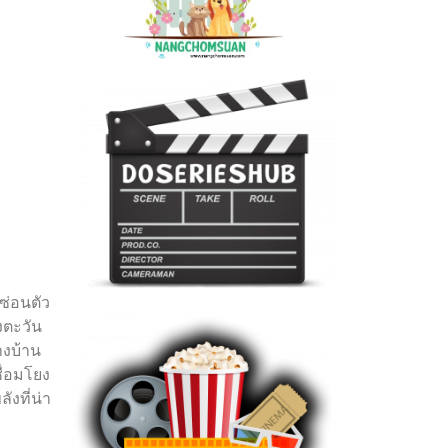
ซ่อนตัว
งตะวัน
างบ้าน
ื่อมโยง
ังที่น่า