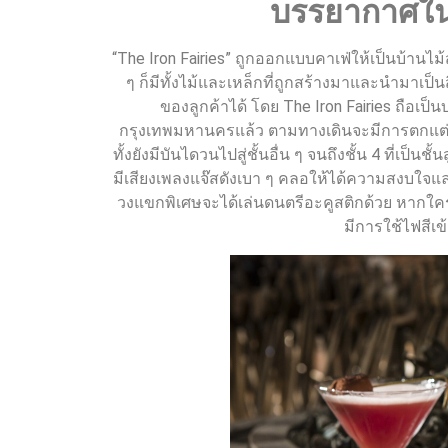
บรรยากาศใ
“The Iron Fairies” ถูกออกแบบคาเฟ่ให้เป็นบ้านไม
ๆ ก็มีทั้งไม้และเหล็กที่ถูกสร้างมาและนำมาเป
ของลูกค้าได้ โดย The Iron Fairies ถือเป็
กรุงเทพมหานครแล้ว ตามทางเดินจะมีการตกแต่ง
ทั้งยังมีบันไดวนไปสู่ชั้นอื่น ๆ จนถึงชั้น 4 ที่เ
มีเสียงเพลงแจ๊สดังเบา ๆ คลอให้ได้ความสงบใจและน
วงแขกพิเศษจะได้เล่นดนตรีอะคูสติกด้วย หากใครท
มีการใช้ไฟสีเ