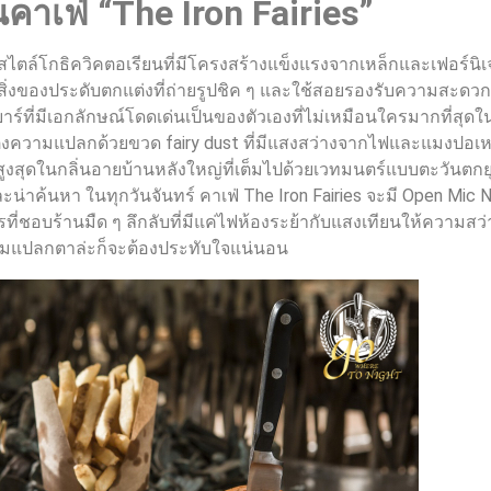
น
คาเฟ่ “
The Iron Fairies”
้สไตล์โกธิควิคตอเรียนที่มีโครงสร้างแข็งแรงจากเหล็กและเฟอร์นิเ
็นสิ่งของประดับตกแต่งที่ถ่ายรูปชิค ๆ และใช้สอยรองรับความสะด
นบาร์ที่มีเอกลักษณ์โดดเด่นเป็นของตัวเองที่ไม่เหมือนใครมากที่สุดใ
ความแปลกด้วยขวด fairy dust ที่มีแสงสว่างจากไฟและแมงปอเหล
ป็นชั้นสูงสุดในกลิ่นอายบ้านหลังใหญ่ที่เต็มไปด้วยเวทมนตร์แบบตะวันต
่าค้นหา ในทุกวันจันทร์ คาเฟ่ The Iron Fairies จะมี Open Mic Ni
ี่ชอบร้านมืด ๆ ลึกลับที่มีแค่ไฟห้องระย้ากับแสงเทียนให้ความสว
ข้มแปลกตาล่ะก็จะต้องประทับใจแน่นอน