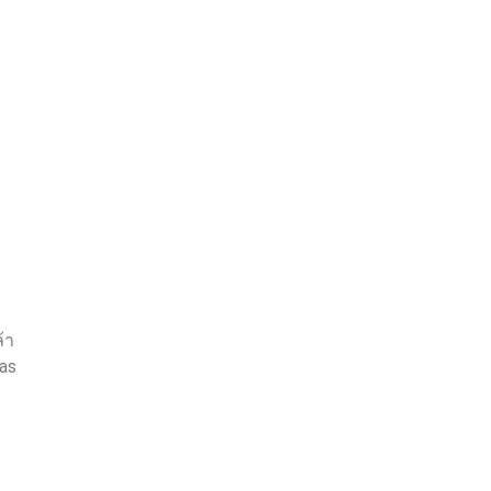
้า
as