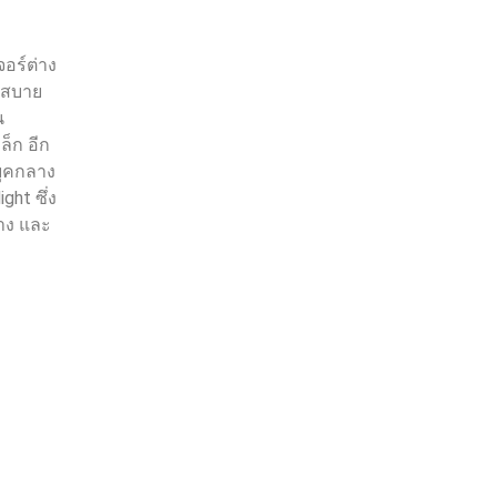
จอร์ต่าง
วกสบาย
น
็ก อีก
กยุคกลาง
ght ซึ่ง
่าง และ