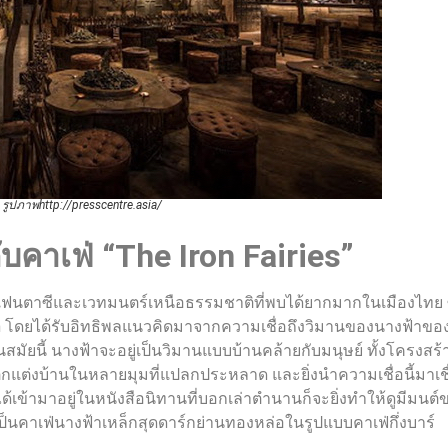
รูปภาพhttp://presscentre.asia/
ับคาเฟ่
“
The Iron Fairies”
แนวแฟนตาซีและเวทมนตร์เหนือธรรมชาติที่พบได้ยากมากในเมืองไทย 
loon โดยได้รับอิทธิพลแนวคิดมาจากความเชื่อถึงวิมานของนางฟ้าขอ
ัยนี้ นางฟ้าจะอยู่เป็นวิมานแบบบ้านคล้ายกับมนุษย์ ทั้งโครงสร้
กแต่งบ้านในหลายมุมที่แปลกประหลาด และยิ่งนำความเชื่อนี้มาเช
เข้ามาอยู่ในหนังสือนิทานที่บอกเล่าตำนานก็จะยิ่งทำให้ดูมีมนต์ขล
ป็นคาเฟ่นางฟ้าเหล็กสุดดาร์กย่านทองหล่อในรูปแบบคาเฟ่กึ่งบาร์