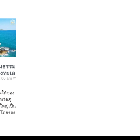
ชมธรรม
องทะเล
:00 am
าคใต้ของ
หวัดสุ
่ใหญ่เป็น
 โดยรอง