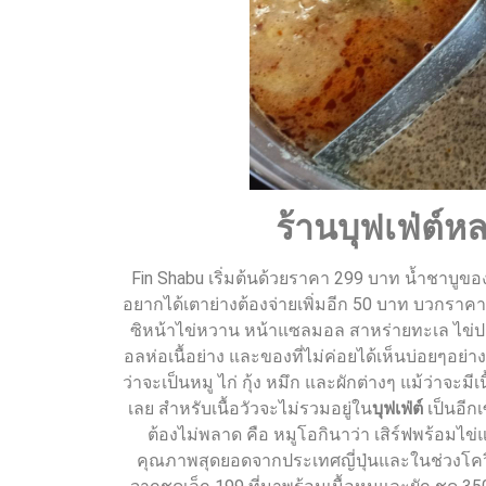
ร้านบุฟเฟ่ต์ห
Fin Shabu เริ่มต้นด้วยราคา 299 บาท น้ำชาบูของ
อยากได้เตาย่างต้องจ่ายเพิ่มอีก 50 บาท บวกราคา
ซิหน้าไข่หวาน หน้าแซลมอล สาหร่ายทะเล ไข่ปลา ส
อลห่อเนื้อย่าง และของที่ไม่ค่อยได้เห็นบ่อยๆอย่าง
ว่าจะเป็นหมู ไก่ กุ้ง หมึก และผักต่างๆ แม้ว่าจะ
เลย สำหรับเนื้อวัวจะไม่รวมอยู่ใน
บุฟเฟ่ต์
เป็นอีกเ
ต้องไม่พลาด คือ หมูโอกินาว่า เสิร์ฟพร้อมไ
คุณภาพสุดยอดจากประเทศญี่ปุ่นและในช่วงโควิวแบ