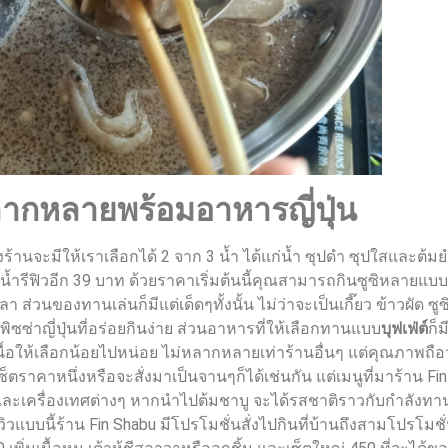
ลากหลายพร้อมอาหารญี่ปุ่น
ร้านจะมีให้เราเลือกได้ 2 จาก 3 น้ำ ได้แก่น้ำ ซุปดำ ซุปใสและต้ม
น้ำรีฟิวอีก 39 บาท ด้วยราคาเริ่มต้นนี้คุณสามารถกินซูซิหลายแบบอ
่วนของทานเล่นก็มีแต่เด็ดๆทั้งนั้น ไม่ว่าจะเป็นเกี๊ยว ข้าวผัด ซ
พิซซ่าญี่ปุ่นที่อร่อยกินง่าย ส่วนอาหารที่ให้เลือกทานแบบ
บุฟเฟ่ต์
ก็
มีเนื้อให้เลือกน้อยไปหน่อย ไม่หลากหลายเท่าร้านอื่นๆ แต่คุณภาพถื
ซ็ตราคาหนึ่งหรือจะสั่งมาเป็นจานๆก็ได้เช่นกัน แต่เมนูที่มาร้าน Fi
ข่และเครื่องเทศต่างๆ หากนำไปต้มชาบู จะได้รสชาติราวกับกำลังทา
บนี้ร้าน Fin Shabu มีโปรโมชั่นสั่งไปกินที่บ้านถึงสามโปรโมชั่น