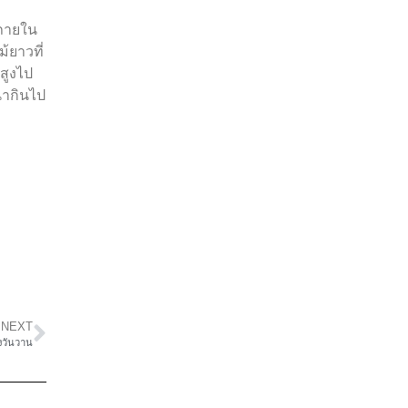
 ภายใน
้ยาวที่
สูงไป
่ากินไป
NEXT
่งวันวาน