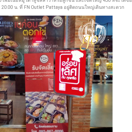
 เพิ่มเนื้อหมู เต้าหู้ชีสลาวาหรือลูกชิ้น และเซ็ตใหญ่ 450 ที่จะได้
 – 20.00 น. ที่ FN Outlet Pattaya อยู่ติดถนนใหญ่เดินทางสะดวก