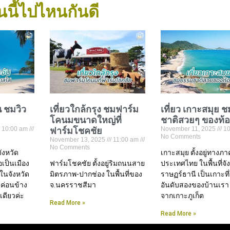
นนี้ไปไหนกันดี
น ชมวิว
เที่ยวใกล้กรุง ชมฟาร์ม
เที่ยว เกาะสมุย 
โคนมขนาดใหญ่ที่
ชาติสวยๆ ของท้
10:00 am
ฟาร์มโชคชัย
November 11, 2025
10
No Comments
November 13, 2025
11:00 am
No Comments
จังหวัด
เกาะสมุย ตั้งอยู่ทางภ
่อเป็นเมือง
ฟาร์มโชคชัย ตั้งอยู่ริมถนนสาย
ประเทศไทย ในพื้นที่จัง
ในจังหวัด
มิตรภาพ-ปากช่อง ในพื้นที่ของ
ราษฏร์ธานี เป็นเกาะที
 ค่อนข้าง
จ.นครราชสีมา
อันดับสองของบ้านเรา
ดียวค่ะ
จากเกาะภูเก็ต
Read More »
Read More »