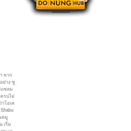
ยำ หาก
ย่าง ซู
ูซิแซลม
มีครบไม่
อว่าโอเค
n Shabu
นหมู
 เริ่ม