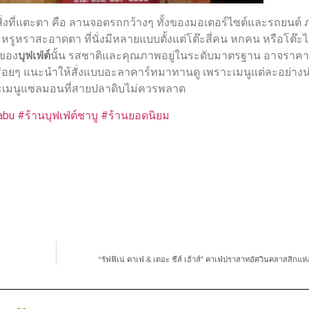
สิ่งที่แตะตา คือ ลานจอดรถกว้างๆ ทั้งของมอเตอร์ไซต์และรถยนต์
หรูหราสะอาดตา ที่นั่งมีหลายแบบตั้งแต่โต๊ะสี่คน หกคน หรือโต๊ะไม
นของ
บุฟเฟ่ต์
นั้น รสชาติและคุณภาพอยู่ในระดับมาตรฐาน อาจราคา
อร่อยๆ แนะนำให้สั่งแบบอะลาคาร์ทมาทานดู เพราะเมนูแต่ละอย่างน
เมนูแซลมอนที่สายปลาดิบไม่ควรพลาด
abu
#ร้านบุฟเฟ่ต์ชาบู
#ร้านยอดนิยม
“รัฟฟิเน่ คาเฟ่ & เดอะ ชีส์ เฮ้าส์” คาเฟ่ปราสาทอัศวินคลาสสิกแห