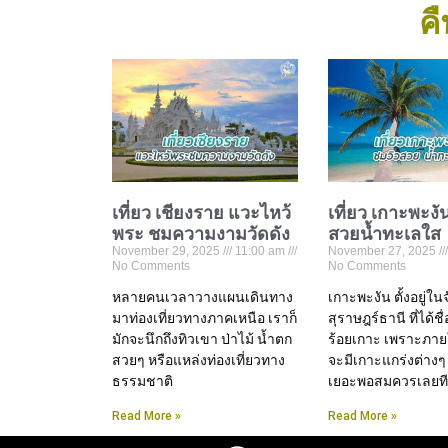
คื
เที่ยว เชียงราย แวะไหว้
เที่ยว เกาะพะงั
พระ ชมความงามวัดดัง
สวยน้ำทะเลใส
November 29, 2025
11:00 am
November 27, 2025
No Comments
No Comments
หลายคนเวลาวางแผนเดินทาง
เกาะพะงัน ตั้งอยู่ใน
มาท่องเที่ยวทางภาคเหนือ เราก็
สุราษฎร์ธานี ที่ได้ชื
มักจะนึกถึงทิวเขา ป่าไม้ น้ำตก
ร้อยเกาะ เพราะภาย
สวยๆ หรือแหล่งท่องเที่ยวทาง
จะมีเกาะแกร่งต่างๆ
ธรรมชาติ
เยอะพอสมควรเลยทีเ
Read More »
Read More »