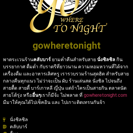
gowheretonight
พาตระเวนร้าน
คลับบาร์
ยามค่ำคืนสำหรับสาย
นั่งชิลชิล
กิน
บรรยากาศ ดื่มด่ำ กับราตรีที่ยาวนาน ความหอมหวานที่ได้จาก
เครื่องดื่ม และอาหารเลิศหรู เรารวบรวมร้านสุดฮิต สำหรับสาย
กลางคืนทุกแนว ไม่ว่าจะเป็น ผับ ร้านเล่นสด นั่งชิล ไปจนถึง
สายตื้ด สายตี้ บาร์เกาหลี ญี่ปุ่น แต่ถ้าใครเป็นสายกิน ตลาดนัด
สายโต้รุ่ง หรือ
อื่นๆ
เราก็มีจ้ะ ไม่พลาด ที่
gowheretonight.com
มีมาให้คุณได้ไปเช็คอิน และ ไปเกาะติดเทรนกันจ้า
นั่งชิลชิล
คลับบาร์