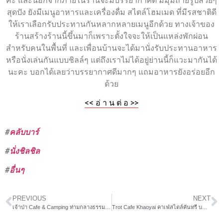
คะ และนอกจากภายในร้านจะมีบรรยากาศดี มีมุมถ่ายรูปสวยๆ
สุดปัง ยังมีเมนูอาหารและเครื่องดื่ม สไตล์โฮมเมด ที่มีรสชาติดี
ให้เราเลือกรับประทานกันหลากหลายเมนูอีกด้วย ทางเจ้าของ
ร้านสร้างร้านนี้ขึ้นมาก็เพราะตั้งใจจะให้เป็นแหล่งพักผ่อน
สำหรับคนในพื้นที่ และเพื่อนบ้านจะได้มานั่งรับประทานอาหาร
หรือนั่งเล่นกันแบบชิลล์ๆ แต่ถึงเราไม่ได้อยู่ย่านนี้ก็แวะมากันได้
นะคะ บอกได้เลยว่าบรรยากาศดีมากๆ แถมอาหารยังอร่อยอีก
ด้วย
<< อ่ า น ต่ อ >>
#
คลับบาร์
#
นั่งชิลชิล
#
อื่นๆ
PREVIOUS
NEXT
เจ้าป่า Cafe & Camping ท่ามกลางธรรมชาติ
Trot Cafe Khaoyai คาเฟ่สไตล์คันทรี บนเขาใหญ่