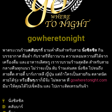
gowheretonight
พาตระเวนร้าน
คลับบาร์
ยามค่ำคืนสำหรับสาย
นั่งชิลชิล
กิน
บรรยากาศ ดื่มด่ำ กับราตรีที่ยาวนาน ความหอมหวานที่ได้จาก
เครื่องดื่ม และอาหารเลิศหรู เรารวบรวมร้านสุดฮิต สำหรับสาย
กลางคืนทุกแนว ไม่ว่าจะเป็น ผับ ร้านเล่นสด นั่งชิล ไปจนถึง
สายตื้ด สายตี้ บาร์เกาหลี ญี่ปุ่น แต่ถ้าใครเป็นสายกิน ตลาดนัด
สายโต้รุ่ง หรือ
อื่นๆ
เราก็มีจ้ะ ไม่พลาด ที่
gowheretonight.com
มีมาให้คุณได้ไปเช็คอิน และ ไปเกาะติดเทรนกันจ้า
นั่งชิลชิล
คลับบาร์