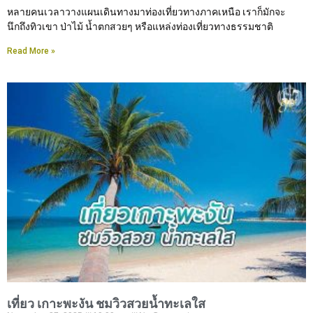
หลายคนเวลาวางแผนเดินทางมาท่องเที่ยวทางภาคเหนือ เราก็มักจะ
นึกถึงทิวเขา ป่าไม้ น้ำตกสวยๆ หรือแหล่งท่องเที่ยวทางธรรมชาติ
Read More »
เที่ยว เกาะพะงัน ชมวิวสวยน้ำทะเลใส