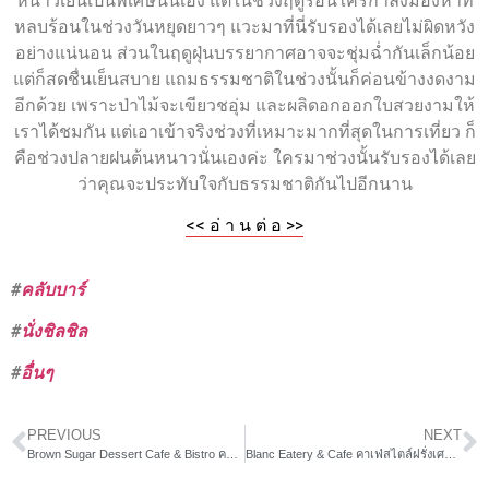
หนาวเย็นเป็นพิเศษนั่นเอง แต่ในช่วงฤดูร้อนใครกำลังมองหาที่
หลบร้อนในช่วงวันหยุดยาวๆ แวะมาที่นี่รับรองได้เลยไม่ผิดหวัง
อย่างแน่นอน ส่วนในฤดูฝุ่นบรรยากาศอาจจะชุ่มฉ่ำกันเล็กน้อย
แต่ก็สดชื่นเย็นสบาย แถมธรรมชาติในช่วงนั้นก็ค่อนข้างงดงาม
อีกด้วย เพราะป่าไม้จะเขียวชอุ่ม และผลิดอกออกใบสวยงามให้
เราได้ชมกัน แต่เอาเข้าจริงช่วงที่เหมาะมากที่สุดในการเที่ยว ก็
คือช่วงปลายฝนต้นหนาวนั่นเองค่ะ ใครมาช่วงนั้นรับรองได้เลย
ว่าคุณจะประทับใจกับธรรมชาติกันไปอีกนาน
<< อ่ า น ต่ อ >>
#
คลับบาร์
#
นั่งชิลชิล
#
อื่นๆ
PREVIOUS
NEXT
Brown Sugar Dessert Cafe & Bistro คาเฟ่สไตล์ลอฟท์ ย่านสนามบินน้ำ
Blanc Eatery & Cafe คาเฟ่สไตล์ฝรั่งเศสใจกลางกรุง