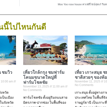
Moo Yoo rose house คาเฟ่ดีไซน์สุดเก๋ ริม
นนี้ไปไหนกันดี
น ชมวิว
เที่ยวใกล้กรุง ชมฟาร์ม
เที่ยว เกาะสมุย 
โคนมขนาดใหญ่ที่
ชาติสวยๆ ของท้
10:00 am
ฟาร์มโชคชัย
November 11, 2025
10
No Comments
November 13, 2025
11:00 am
No Comments
จังหวัด
เกาะสมุย ตั้งอยู่ทางภ
่อเป็นเมือง
ฟาร์มโชคชัย ตั้งอยู่ริมถนนสาย
ประเทศไทย ในพื้นที่จัง
ในจังหวัด
มิตรภาพ-ปากช่อง ในพื้นที่ของ
ราษฏร์ธานี เป็นเกาะที