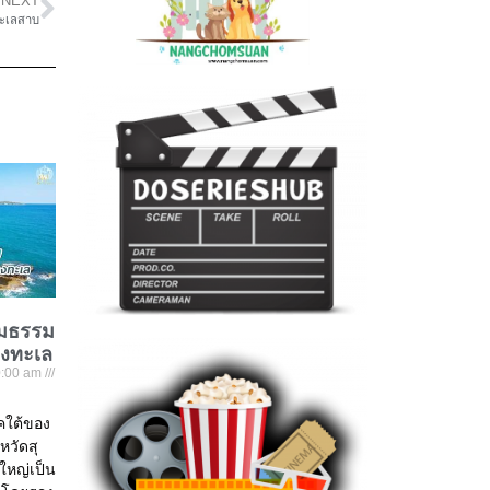
NEXT
ทะเลสาบ
ชมธรรม
องทะเล
:00 am
าคใต้ของ
หวัดสุ
่ใหญ่เป็น