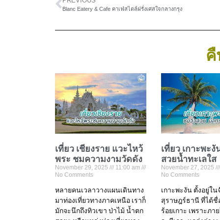
PREVIOUS
Blanc Eatery & Cafe คาเฟ่สไตล์ฝรั่งเศสใจกลางกรุง
คื
เที่ยว เชียงราย แวะไหว้
เที่ยว เกาะพะงั
พระ ชมความงามวัดดัง
สวยน้ำทะเลใส
November 29, 2025
11:00 am
November 27, 2025
No Comments
No Comments
หลายคนเวลาวางแผนเดินทาง
เกาะพะงัน ตั้งอยู่ใน
มาท่องเที่ยวทางภาคเหนือ เราก็
สุราษฎร์ธานี ที่ได้ชื
มักจะนึกถึงทิวเขา ป่าไม้ น้ำตก
ร้อยเกาะ เพราะภาย