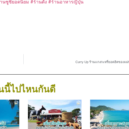
้านซูชิยอดนิยม
#ร้านดัง
#ร้านอาหารญี่ปุ่น
Curry Up ร้านเเกงกะหรี่ยอดฮิตของแม่
นนี้ไปไหนกันดี