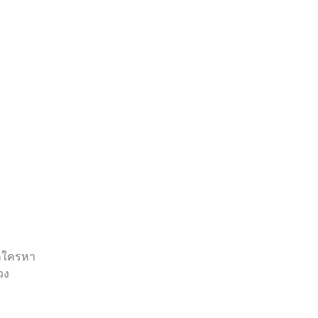
หากใครหา
วง