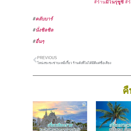
#ร้าน
มิโนรุซูชิ
#ร
#
คลับบาร์
#
นั่งชิลชิล
#
อื่นๆ
PREVIOUS
โหน่งชะชะช่าบะหมี่เกี๊ยว ร้านดังที่ไม่ได้มีดีแค่ชื่อเสียง
คื