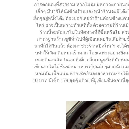
การตกแต่งที่สวยงาม หากไม่นับมลภาวะภายนอกก็ถื
เล็กๆ มีบาร์ให้นั่งข้างร้านและหน้าร้านจะมีโต๊ะให
เล็กๆอยู่หนึ่งโต๊ะ ต้องบอกเลยว่าร้านค่อนข้างแค
ไหร่ อาจเป็นเพราะทำเลที่ตั้ง ด้วยความที่ร้านเปิ
ร้านนี้จะพัฒนาไปในทิศทางที่ดีขึ้นหรือไม่ ส่
มาตรฐานร้านซูชิทั่วไปที่ผู้เขียนเคยกินเสียด้ว
นาทีก็ได้กินแล้ว ต้องมาช่วงร้านเปิดใหม่ๆ จะได
บทำให้วัตถุดิบหมดเร็วมาก โดยเฉพาะอย่างยิ่งเ
เยอะกินจนอิ่มกันเลยทีเดียว อีกเมนูหนึ่งที่มักหม
เขียนจะไม่ได้ชื่นชอบอาหารญี่ปุ่นดิบๆมากนัก แต่ร้
หอมมัน เนื้อแน่น หากเช็คอินลงสาธารณะจะได้แ
10 บาท มีเซ็ต 179 สุดคุ้มด้วย ที่ผู้เขียนชื่นชอบท