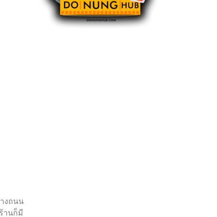
ร้างถนน
้านก็มี