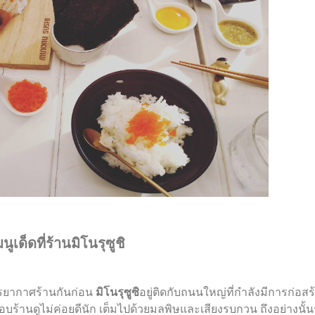
มนูเด็ดที่ร้านมิโนรุซูชิ
รรยากาศร้านกันก่อน
มิโนรุซูซิ
อยู่ติดกับถนนใหญ่ที่กำลังมีการก่อส
านดูไม่ค่อยดีนัก เต็มไปด้วยมลพิษและเสียงรบกวน ถึงอย่างนั้นร