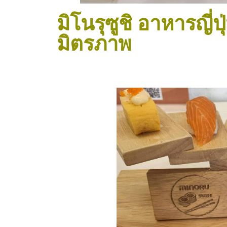
มิโนรุซูชิ อาหารญี
มิตรภาพ