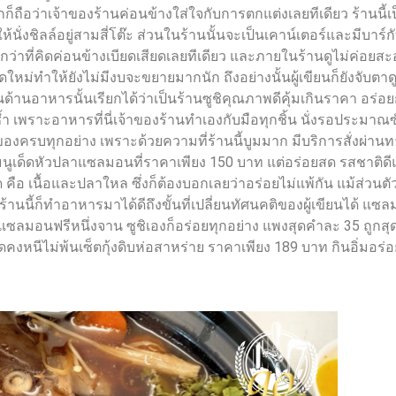
อว่าเจ้าของร้านค่อนข้างใส่ใจกับการตกแต่งเลยทีเดียว ร้านนี้เ
้นั่งชิลล์อยู่สามสี่โต๊ะ ส่วนในร้านนั้นจะเป็นเคาน์เตอร์และมีบาร์กับท
บกว่าที่คิดค่อนข้างเบียดเสียดเลยทีเดียว และภายในร้านดูไม่ค่อยสะ
ดใหม่ทำให้ยังไม่มีงบจะขยายมากนัก ถึงอย่างนั้นผู้เขียนก็ยังจับตาดูอ
วนด้านอาหารนั้นเรียกได้ว่าเป็นร้านซูชิคุณภาพดีคุ้มเกินราคา อร่อย
ยซ้ำ เพราะอาหารที่นี่เจ้าของร้านทำเองกับมือทุกชิ้น นั่งรอประมาณ
้ของครบทุกอย่าง เพราะด้วยความที่ร้านนี้บูมมาก มีบริการสั่งผ่าน
มนูเด็ดหัวปลาแซลมอนที่ราคาเพียง 150 บาท แต่อร่อยสด รสชาติดี
ด คือ เนื้อและปลาใหล ซึ่งก็ต้องบอกเลยว่าอร่อยไม่แพ้กัน แม้ส่วนตัวแ
านนี้ก็ทำอาหารมาได้ดีถึงขั้นที่เปลี่ยนทัศนคติของผู้เขียนได้ แซลมอ
ซลมอนฟรีหนึ่งจาน ซูชิเองก็อร่อยทุกอย่าง แพงสุดคำละ 35 ถูกส
ี่สุดคงหนีไม่พ้นเซ็ตกุ้งดิบห่อสาหร่าย ราคาเพียง 189 บาท กินอิ่มอร่