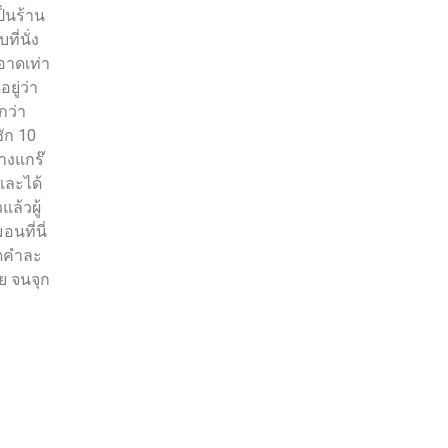
ป็นร้าน
ี่นั่ง
อาดเท่า
ยู่ว่า
กว่า
ซัก 10
ทางแกร๊
และได้
ล้วผู้
นที่นี่
ุดคำละ
อย จนจุก