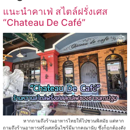
แนะนำคาเฟ่ สไตล์ฝรั่งเศส
“Chateau De Café”
หากถามถึงร้านอาหารไทยให้ไปชวนพิสมัย แต่หาก
ถามถึงร้านอาหารฝรั่งเศสนั้นไซร้มีมากคณานับ ซึ่งก็ถูกต้องดัง