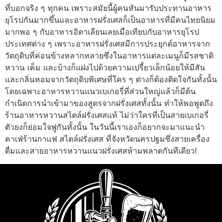
ที่บอกจริง ๆ ทุกคน เพราะสมัยนี้ผู้คนหันมารับประทานอาหาร
ยุโรปกันมากขึ้นและอาหารฝรั่งเศสก็เป็นอาหารที่มีคนไทยนิยม
มากพอ ๆ กับอาหารอิตาเลียนเลยเมื่อเทียบกับอาหารยุโรป
ประเทศต่าง ๆ เพราะอาหารฝรั่งเศสมีการประยุกต์อาหารจาก
วัตถุดิบที่ค่อนข้างหลากหลายซึ่งในอาหารแต่ละเมนูก็มีรสชาติ
หวาน เค็ม และบ้างก็แฝงไปด้วยความเปรี้ยวเล็กน้อยให้มีสัน
และกลิ่นหอมจากวัตถุดิบพิเศษที่ใคร ๆ ต่างก็ต้องติดใจกันทั้งนั้น
โดยเฉพาะอาหารหวานแนวเบเกอรี่ที่ส่วนใหญ่แล้วก็มีต้น
กำเนิดการนำเข้ามาของสูตรจากฝรั่งเศสทั้งนั้น ทำให้พอพูดถึง
ร้านอาหารหวานสไตล์ฝรั่งเศสแท้ ไม่ว่าใครที่เป็นสายเบเกอรี่
ตัวยงก็ย่อมใจฟูกันทั้งนั้น ในวันนี้เราเองก็อยากจะมาแนะนำ
คาเฟ่ร้านกาแฟ สไตล์ฝรั่งเศส ที่จังหวัดนครปฐมซึ่งสายเครื่อง
ดื่มและสายอาหารหวานแนวฝรั่งเศสห้ามพลาดกันทีเดียว!