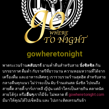
gowheretonight
พาตระเวนร้าน
คลับบาร์
ยามค่ำคืนสำหรับสาย
นั่งชิลชิล
กิน
บรรยากาศ ดื่มด่ำ กับราตรีที่ยาวนาน ความหอมหวานที่ได้จาก
เครื่องดื่ม และอาหารเลิศหรู เรารวบรวมร้านสุดฮิต สำหรับสาย
กลางคืนทุกแนว ไม่ว่าจะเป็น ผับ ร้านเล่นสด นั่งชิล ไปจนถึง
สายตื้ด สายตี้ บาร์เกาหลี ญี่ปุ่น แต่ถ้าใครเป็นสายกิน ตลาดนัด
สายโต้รุ่ง หรือ
อื่นๆ
เราก็มีจ้ะ ไม่พลาด ที่
gowheretonight.com
มีมาให้คุณได้ไปเช็คอิน และ ไปเกาะติดเทรนกันจ้า