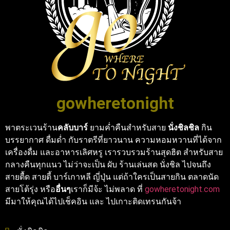
gowheretonight
พาตระเวนร้าน
คลับบาร์
ยามค่ำคืนสำหรับสาย
นั่งชิลชิล
กิน
บรรยากาศ ดื่มด่ำ กับราตรีที่ยาวนาน ความหอมหวานที่ได้จาก
เครื่องดื่ม และอาหารเลิศหรู เรารวบรวมร้านสุดฮิต สำหรับสาย
กลางคืนทุกแนว ไม่ว่าจะเป็น ผับ ร้านเล่นสด นั่งชิล ไปจนถึง
สายตื้ด สายตี้ บาร์เกาหลี ญี่ปุ่น แต่ถ้าใครเป็นสายกิน ตลาดนัด
สายโต้รุ่ง หรือ
อื่นๆ
เราก็มีจ้ะ ไม่พลาด ที่
gowheretonight.com
มีมาให้คุณได้ไปเช็คอิน และ ไปเกาะติดเทรนกันจ้า