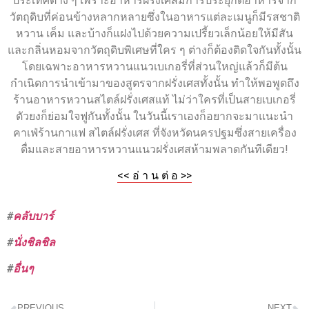
ประเทศต่าง ๆ เพราะอาหารฝรั่งเศสมีการประยุกต์อาหารจาก
วัตถุดิบที่ค่อนข้างหลากหลายซึ่งในอาหารแต่ละเมนูก็มีรสชาติ
หวาน เค็ม และบ้างก็แฝงไปด้วยความเปรี้ยวเล็กน้อยให้มีสัน
และกลิ่นหอมจากวัตถุดิบพิเศษที่ใคร ๆ ต่างก็ต้องติดใจกันทั้งนั้น
โดยเฉพาะอาหารหวานแนวเบเกอรี่ที่ส่วนใหญ่แล้วก็มีต้น
กำเนิดการนำเข้ามาของสูตรจากฝรั่งเศสทั้งนั้น ทำให้พอพูดถึง
ร้านอาหารหวานสไตล์ฝรั่งเศสแท้ ไม่ว่าใครที่เป็นสายเบเกอรี่
ตัวยงก็ย่อมใจฟูกันทั้งนั้น ในวันนี้เราเองก็อยากจะมาแนะนำ
คาเฟ่ร้านกาแฟ สไตล์ฝรั่งเศส ที่จังหวัดนครปฐมซึ่งสายเครื่อง
ดื่มและสายอาหารหวานแนวฝรั่งเศสห้ามพลาดกันทีเดียว!
<< อ่ า น ต่ อ >>
#
คลับบาร์
#
นั่งชิลชิล
#
อื่นๆ
PREVIOUS
NEXT