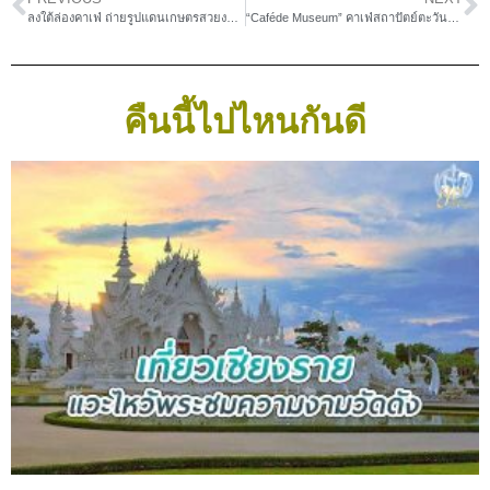
ลงใต้ล่องคาเฟ่ ถ่ายรูปแดนเกษตรสวยงามยุคใหม่ของพัทลุง ณ “สวน เดอลอง”
“Caféde Museum” คาเฟ่สถาปัตย์ตะวันตกในสวนปรัชญาชิลล์ ๆ
คืนนี้ไปไหนกันดี