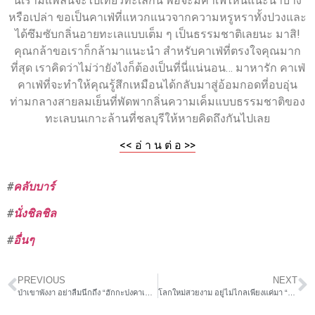
นี้เรามีแพลนจะไปเที่ยวทะเลกัน พอจะมีคาเฟ่ไหนแนะนำบ้าง
หรือเปล่า ขอเป็นคาเฟ่ที่แหวกแนวจากความหรูหราทั้งปวงและ
ได้ซึมซับกลิ่นอายทะเลแบบเต็ม ๆ เป็นธรรมชาติเลยนะ มาสิ!
คุณกล้าขอเราก็กล้ามาแนะนำ สำหรับคาเฟ่ที่ตรงใจคุณมาก
ที่สุด เราคิดว่าไม่ว่ายังไงก็ต้องเป็นที่นี่แน่นอน… มาหารัก คาเฟ่
คาเฟ่ที่จะทำให้คุณรู้สึกเหมือนได้กลับมาสู่อ้อมกอดที่อบอุ่น
ท่ามกลางสายลมเย็นที่พัดพากลิ่นความเค็มแบบธรรมชาติของ
ทะเลบนเกาะล้านที่ชลบุรีให้หายคิดถึงกันไปเลย
<< อ่ า น ต่ อ >>
#
คลับบาร์
#
นั่งชิลชิล
#
อื่นๆ
PREVIOUS
NEXT
ป่าเขาพังงา อย่าลืมนึกถึง “ฮักกะปงคาเฟ่”เน้อ!
โลกใหม่สวยงาม อยู่ไม่ไกลเพียงแค่มา “Agrabah Café”