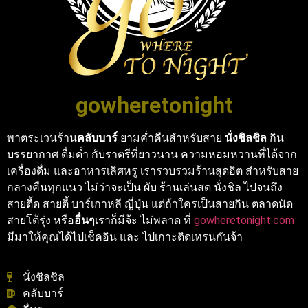
gowheretonight
พาตระเวนร้าน
คลับบาร์
ยามค่ำคืนสำหรับสาย
นั่งชิลชิล
กิน
บรรยากาศ ดื่มด่ำ กับราตรีที่ยาวนาน ความหอมหวานที่ได้จาก
เครื่องดื่ม และอาหารเลิศหรู เรารวบรวมร้านสุดฮิต สำหรับสาย
กลางคืนทุกแนว ไม่ว่าจะเป็น ผับ ร้านเล่นสด นั่งชิล ไปจนถึง
สายตื้ด สายตี้ บาร์เกาหลี ญี่ปุ่น แต่ถ้าใครเป็นสายกิน ตลาดนัด
สายโต้รุ่ง หรือ
อื่นๆ
เราก็มีจ้ะ ไม่พลาด ที่
gowheretonight.com
มีมาให้คุณได้ไปเช็คอิน และ ไปเกาะติดเทรนกันจ้า
นั่งชิลชิล
คลับบาร์