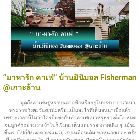
“มาหารัก คาเฟ่” บ้านมินิมอล Fisherman
@เกาะล้าน
พูดถึงคาเฟ่หรูหราบนดาดฟ้าหรืออยู่ในบรรยากาศแนว
พระราชวังตะวันตกน่ะหรือ…เป็นอะไรที่เห็นจนน่าเบื่อแล้ว
เพราะเวลานี้ไม่ว่าใครก็แข่งกันทำคาเฟ่แนวหรูหราเต็มไปหมด
จนลูกค้าอย่างเราเข้าไปก็เริ่มจะเห็นแต่บรรยากาศเดิม ๆ แม้จะ
ขึ้นเขาไปก็ยังเจอคาเฟ่แนวยุโรปเหมือนเดิม ขอหน่อยเถอะ ครั้ง