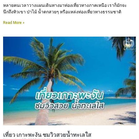
หลายคนเวลาวางแผนเดินทางมาท่องเที่ยวทางภาคเหนือ เราก็มักจะ
นึกถึงทิวเขา ป่าไม้ น้ำตกสวยๆ หรือแหล่งท่องเที่ยวทางธรรมชาติ
Read More »
เที่ยว เกาะพะงัน ชมวิวสวยน้ำทะเลใส