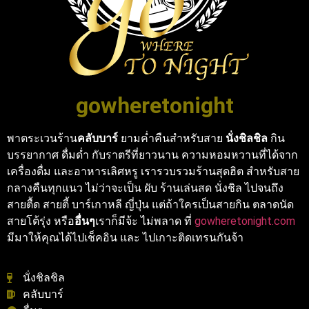
gowheretonight
พาตระเวนร้าน
คลับบาร์
ยามค่ำคืนสำหรับสาย
นั่งชิลชิล
กิน
บรรยากาศ ดื่มด่ำ กับราตรีที่ยาวนาน ความหอมหวานที่ได้จาก
เครื่องดื่ม และอาหารเลิศหรู เรารวบรวมร้านสุดฮิต สำหรับสาย
กลางคืนทุกแนว ไม่ว่าจะเป็น ผับ ร้านเล่นสด นั่งชิล ไปจนถึง
สายตื้ด สายตี้ บาร์เกาหลี ญี่ปุ่น แต่ถ้าใครเป็นสายกิน ตลาดนัด
สายโต้รุ่ง หรือ
อื่นๆ
เราก็มีจ้ะ ไม่พลาด ที่
gowheretonight.com
มีมาให้คุณได้ไปเช็คอิน และ ไปเกาะติดเทรนกันจ้า
นั่งชิลชิล
คลับบาร์