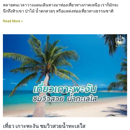
หลายคนเวลาวางแผนเดินทางมาท่องเที่ยวทางภาคเหนือ เราก็มักจะ
นึกถึงทิวเขา ป่าไม้ น้ำตกสวยๆ หรือแหล่งท่องเที่ยวทางธรรมชาติ
Read More »
เที่ยว เกาะพะงัน ชมวิวสวยน้ำทะเลใส