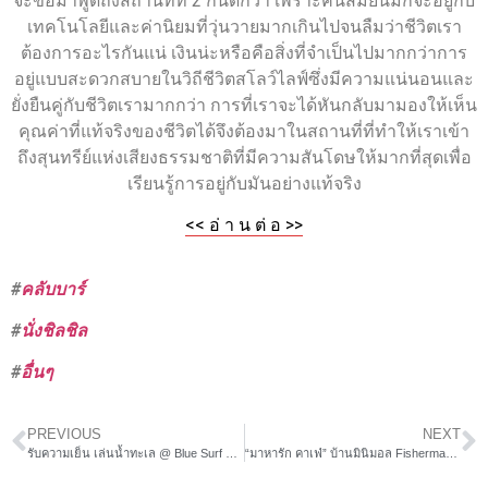
จะขอมาพูดถึงสถานที่ที่ 2 กันดีกว่า เพราะคนสมัยนี้มักจะอยู่กับ
เทคโนโลยีและค่านิยมที่วุ่นวายมากเกินไปจนลืมว่าชีวิตเรา
ต้องการอะไรกันแน่ เงินน่ะหรือคือสิ่งที่จำเป็นไปมากกว่าการ
อยู่แบบสะดวกสบายในวิถีชีวิตสโลว์ไลฟ์ซึ่งมีความแน่นอนและ
ยั่งยืนคู่กับชีวิตเรามากกว่า การที่เราจะได้หันกลับมามองให้เห็น
คุณค่าที่แท้จริงของชีวิตได้จึงต้องมาในสถานที่ที่ทำให้เราเข้า
ถึงสุนทรีย์แห่งเสียงธรรมชาติที่มีความสันโดษให้มากที่สุดเพื่อ
เรียนรู้การอยู่กับมันอย่างแท้จริง
<< อ่ า น ต่ อ >>
#
คลับบาร์
#
นั่งชิลชิล
#
อื่นๆ
PREVIOUS
NEXT
รับความเย็น เล่นน้ำทะเล @ Blue Surf Café นครศรีธรรมราช
“มาหารัก คาเฟ่” บ้านมินิมอล Fisherman @เกาะล้าน