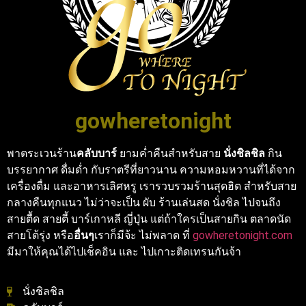
gowheretonight
พาตระเวนร้าน
คลับบาร์
ยามค่ำคืนสำหรับสาย
นั่งชิลชิล
กิน
บรรยากาศ ดื่มด่ำ กับราตรีที่ยาวนาน ความหอมหวานที่ได้จาก
เครื่องดื่ม และอาหารเลิศหรู เรารวบรวมร้านสุดฮิต สำหรับสาย
กลางคืนทุกแนว ไม่ว่าจะเป็น ผับ ร้านเล่นสด นั่งชิล ไปจนถึง
สายตื้ด สายตี้ บาร์เกาหลี ญี่ปุ่น แต่ถ้าใครเป็นสายกิน ตลาดนัด
สายโต้รุ่ง หรือ
อื่นๆ
เราก็มีจ้ะ ไม่พลาด ที่
gowheretonight.com
มีมาให้คุณได้ไปเช็คอิน และ ไปเกาะติดเทรนกันจ้า
นั่งชิลชิล