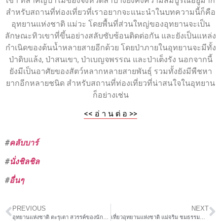
เขา ที่สำคัญป่าไม้ของจังหวัดลำปางยังคงความสมบูรณ์อยู่มาก
สำหรับสถานที่ท่องเที่ยวที่เราอยากจะแนะนำในบทความนี้ก็คือ
อุทยานแห่งชาติ แม่วะ โดยพื้นที่ส่วนใหญ่ของอุทยานจะเป็น
ลักษณะทิวเขาที่ขึ้นอย่างสลับซับซ้อนติดต่อกัน และยังเป็นแหล่ง
กำเนิดของต้นน้ำหลายสายอีกด้วย โดยป่าภายในอุทยานจะมีทั้ง
ป่าดิบแล้ง, ป่าสนเขา, ป่าเบญจพรรณ และป่าเต็งรัง นอกจากนี้
ยังมีเป็นอาศัยของสัตว์หลากหลายสายพันธุ์ รวมทั้งยังมีพืชหา
ยากอีกหลายชนิด สำหรับสถานที่ท่องเที่ยวที่น่าสนใจในอุทยาน
ก็อย่างเช่น
<< อ่ า น ต่ อ >>
#
คลับบาร์
#
นั่งชิลชิล
#
อื่นๆ
PREVIOUS
NEXT
อุทยานแห่งชาติ ตะรุเตา สวรรค์ของนักเดินทาง
เที่ยวอุทยานแห่งชาติ แม่จริม ชมธรรมชาติที่งดงาม