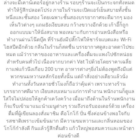
ล่างจะมีเคาน์เตอร์อยู่กลางร้าน รอบๆร้านจะเป็นกระจกทั้งหมด
ทำให้รู้สึกปลอดโปร่ง ภายในร้านจะเปิดแอร์เย็นสบายทั้งชั้น
หนึ่งและชั้นสอง โดยเฉพาะชั้นสองบรรยากาศจะดีมากๆ มอง
เห็นวิวต่างๆ แถมยังเงียบสงบ กว้างขวางอีกด้วย เก้าอี้ก็ถูก
ออกแบบมาให้นั่งสบาย พอเหมาะกับการอ่านหนังสือหรือ
ทำงานผ่านโน๊ตบุ๊ค ที่ร้านยังมีปลั๊กไฟให้ชาร์จแบตและ Wi-Fi
ไฮสปีดอีกด้วย กลิ่นในร้านก็สดชื่น บรรยากาศดูสะอาดตาไปซะ
หมด แม้ว่าราคาของอาหารและเครื่องดื่มจะแพงไปซักหน่อย
สำหรับคนทั่วไป เนื่องจากบวกค่า Vat ไปด้วยโดยราคาเฉลี่ย
กาแฟแก้วนึงเกือบ 200 บาท อาหารต่างๆยิ่งไม่ต้องพูดถึงมีแต่
พวกขนมหวานหลักร้อยทั้งนั้น แต่ถ้าสั่งอย่างเดียวแล้วนั่ง
ทำงานทั้งวันหลายชั่วโมงก็ถือว่าคุ้มค่า เพราะทางร้าน
บรรยากาศดีมาก เงียบสงบเหมาะแก่การทำงาน พนักงานก็ดูแล
ใส่ใจไม่ปล่อยให้ลูกค้าเคว้งคว้าง เมื่อมาถึงด้านในร้านพนักงาน
ก็จะรีบเข้ามาแนะนำเมนูต่างๆ รวมถึงรอรับออเดอร์ด้วย เครื่อง
ดื่มที่ผู้เขียนลองสั่งมาชิม คือโกโก้ ปั่น ซึ่งค่อนข้างพอใจกับ
รสชาติเพราะเข้มข้นมาก มีความขมหวานและกลิ่นหอมของ
โกโก้กำลังดี กินแล้วรู้สึกตื่นตัว แก้วใหญ่พอสมควรและหน้าตา
ค่อนข้างดี