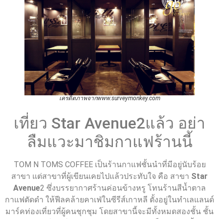
เครดิตภาพจากwww.surveymonkey.com
เที่ยว Star Avenue2แล้ว อย่า
ลืมแวะมาชิมกาแฟร้านนี้
TOM N TOMS COFFEE เป็นร้านกาแฟชั้นนำที่มีอยู่นับร้อย
สาขา แต่สาขาที่ผู้เขียนเคยไปแล้วประทับใจ คือ สาขา
Star
Avenue
2 ซึ่งบรรยากาศร้านค่อนข้างหรู โทนร้านสีน้ำตาล
กาแฟตัดดำ ให้ฟีลคล้ายคาเฟ่ในซีรีส์เกาหลี ตั้งอยู่ในทำเลแลนด์
มาร์คท่องเที่ยวที่ผู้คนชุกชุม โดยสาขานี้จะมีทั้งหมดสองชั้น ชั้น