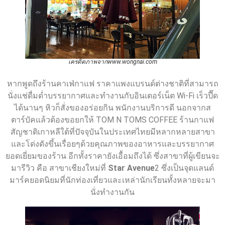
เครดิตภาพจากwww.wongnai.com
หากพูดถึงร้านคาเฟ่กาแฟ ราคาแพงแบรนด์ต่างชาติที่สามารถ
นั่งแช่ดื่มด่ำบรรยากาศและทำงานกับอินเตอร์เน็ต Wi-Fi เร็วปี๊ด
ได้นานๆ หิวก็สั่งของอร่อยกิน พนักงานบริการดี นอกจากส
ตาร์บัคแล้วต้องขอยกให้ TOM N TOMS COFFEE ร้านกาแฟ
สัญชาติเกาหลีใต้ที่ปัจจุบันในประเทศไทยมีหลากหลายสาขา
และโด่งดังขึ้นเรื่อยๆด้วยคุณภาพของอาหารและบรรยากาศ
ยอดเยี่ยมของร้าน อีกทั้งราคายังเอื้อมถึงได้ ซึ่งสาขาที่ผู้เขียนจะ
มารีวิว คือ สาขาเชียงใหม่ที่
Star Avenue
2 ซึ่งเป็นจุดแลนด์
มาร์คยอดนิยมที่นักท่องเที่ยวและเหล่านักเรียนทั้งหลายจะมา
นั่งทำงานกัน