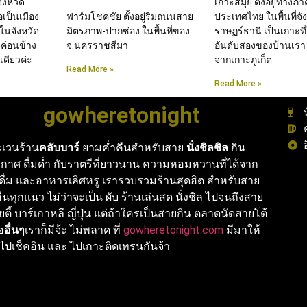
จังหวัด
เกาะสมุย ตั้งอยู่ทางภ
่อเป็นเมือง
ฟาร์มโชคชัย ตั้งอยู่ริมถนนสาย
ประเทศไทย ในพื้นที่จัง
ในจังหวัด
มิตรภาพ-ปากช่อง ในพื้นที่ของ
ราษฏร์ธานี เป็นเกาะที
 ค่อนข้าง
จ.นครราชสีมา
อันดับสองของบ้านเรา
ดียวค่ะ
จากเกาะภูเก็ต
Read More »
Read More »
gowheretonight
เวนร้าน
คลับบาร์
ยามค่ำคืนสำหรับสาย
นั่งชิลชิล
กิน
กาศ ดื่มด่ำ กับราตรีที่ยาวนาน ความหอมหวานที่ได้จาก
งดื่ม และอาหารเลิศหรู เรารวบรวมร้านสุดฮิต สำหรับสาย
นทุกแนว ไม่ว่าจะเป็น ผับ ร้านเล่นสด นั่งชิล ไปจนถึงสาย
ายตี้ บาร์เกาหลี ญี่ปุ่น แต่ถ้าใครเป็นสายกิน ตลาดนัดสายโต้
ือ
อื่นๆ
เราก็มีจ้ะ ไม่พลาด ที่
gowheretonight.com
มีมาให้
ไปเช็คอิน และ ไปเกาะติดเทรนกันจ้า