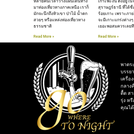
หลายคนเวลาวางแผนเดินทาง
เกาะพะงัน ตั้งอยู่ใน
มาท่องเที่ยวทางภาคเหนือ เราก็
สุราษฎร์ธานี ที่ได้ชื
มักจะนึกถึงทิวเขา ป่าไม้ น้ำตก
ร้อยเกาะ เพราะภาย
สวยๆ หรือแหล่งท่องเที่ยวทาง
จะมีเกาะแกร่งต่างๆ
ธรรมชาติ
เยอะพอสมควรเลยทีเ
Read More »
Read More »
พาตระ
บรรยา
เครื่อ
กลางคื
ตื้ด ส
รุ่ง หร
คุณได้