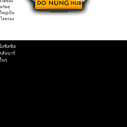
าคใต้ของ
หวัดสุ
่ใหญ่เป็น
 โดยรอง
นั่งชิลชิล
คลับบาร์
อื่นๆ