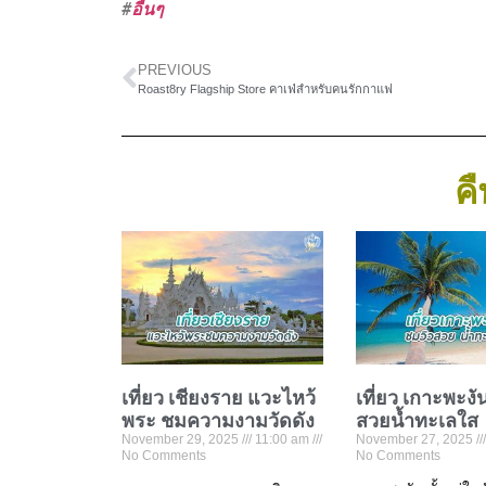
#
อื่นๆ
PREVIOUS
Roast8ry Flagship Store คาเฟ่สำหรับคนรักกาแฟ
คื
เที่ยว เชียงราย แวะไหว้
เที่ยว เกาะพะงั
พระ ชมความงามวัดดัง
สวยน้ำทะเลใส
November 29, 2025
11:00 am
November 27, 2025
No Comments
No Comments