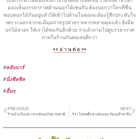
เป็นกระจกใสมองเห็นภายในได้อย่างชัดเจน รวมทั้งด้านในก็
มองเห็นบรรยากาศด้านนอกได้เช่นกัน ต้องบอกว่าใครที่ชื่น
ชอบดอกไม้กันอยู่แล้วได้เข้าไปด้านในคุณจะต้องรู้สึกประทับใจ
เพราะนอกจากจะมีมุมถ่ายรูปสวยๆ หลากหลายมุมแล้ว ยังมีด
อกไม้สวยๆ ให้เราได้ชมกันอีกด้วย ว่าแล้วถามไปดูบรรยากาศ
ภายในร้านกันต่อเลยดีกว่า
<< อ่ า น ต่ อ >>
#
คลับบาร์
#
นั่งชิลชิล
#
อื่นๆ
PREVIOUS
NEXT
ร้านบ้านใบเปลว คาเฟ่ขนมไทย รสชาติดี หวานละมุน
ริว่า โฟลทติ้ง คาเฟ่บนแพ ริมแม่น้ำท่าจีน