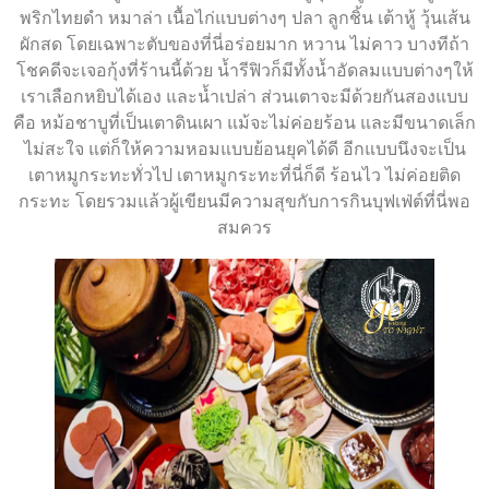
พริกไทยดำ หมาล่า เนื้อไก่แบบต่างๆ ปลา ลูกชิ้น เต้าหู้ วุ้นเส้น
ผักสด โดยเฉพาะตับของที่นี่อร่อยมาก หวาน ไม่คาว บางทีถ้า
โชคดีจะเจอกุ้งที่ร้านนี้ด้วย น้ำรีฟิวก็มีทั้งน้ำอัดลมแบบต่างๆให้
เราเลือกหยิบได้เอง และน้ำเปล่า ส่วนเตาจะมีด้วยกันสองแบบ
คือ หม้อชาบูที่เป็นเตาดินเผา แม้จะไม่ค่อยร้อน และมีขนาดเล็ก
ไม่สะใจ แต่ก็ให้ความหอมแบบย้อนยุคได้ดี อีกแบบนึงจะเป็น
เตาหมูกระทะทั่วไป เตาหมูกระทะที่นี่ก็ดี ร้อนไว ไม่ค่อยติด
กระทะ โดยรวมแล้วผู้เขียนมีความสุขกับการกินบุฟเฟ่ต์ที่นี่พอ
สมควร