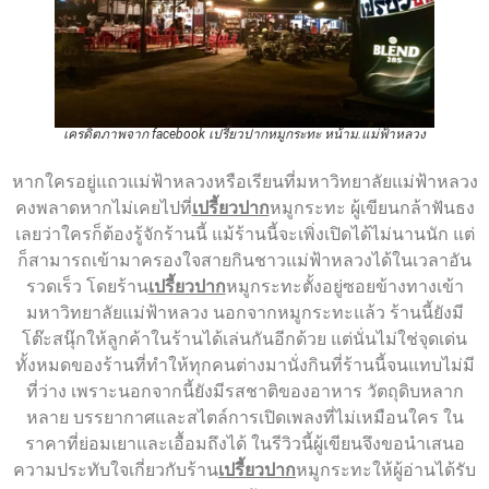
เครดิตภาพจาก facebook เปรี้ยวปากหมูกระทะ หน้าม.แม่ฟ้าหลวง
หากใครอยู่แถวแม่ฟ้าหลวงหรือเรียนที่มหาวิทยาลัยแม่ฟ้าหลวง
คงพลาดหากไม่เคยไปที่
เปรี้ยวปาก
หมูกระทะ ผู้เขียนกล้าฟันธง
เลยว่าใครก็ต้องรู้จักร้านนี้ แม้ร้านนี้จะเพิ่งเปิดได้ไม่นานนัก แต่
ก็สามารถเข้ามาครองใจสายกินชาวแม่ฟ้าหลวงได้ในเวลาอัน
รวดเร็ว โดยร้าน
เปรี้ยวปาก
หมูกระทะตั้งอยู่ซอยข้างทางเข้า
มหาวิทยาลัยแม่ฟ้าหลวง นอกจากหมูกระทะแล้ว ร้านนี้ยังมี
โต๊ะสนุ๊กให้ลูกค้าในร้านได้เล่นกันอีกด้วย แต่นั่นไม่ใช่จุดเด่น
ทั้งหมดของร้านที่ทำให้ทุกคนต่างมานั่งกินที่ร้านนี้จนแทบไม่มี
ที่ว่าง เพราะนอกจากนี้ยังมีรสชาติของอาหาร วัตถุดิบหลาก
หลาย บรรยากาศและสไตล์การเปิดเพลงที่ไม่เหมือนใคร ใน
ราคาที่ย่อมเยาและเอื้อมถึงได้ ในรีวิวนี้ผู้เขียนจึงขอนำเสนอ
ความประทับใจเกี่ยวกับร้าน
เปรี้ยวปาก
หมูกระทะให้ผู้อ่านได้รับ