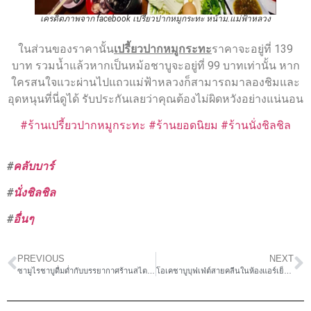
เครดิตภาพจาก facebook เปรี้ยวปากหมูกระทะ หน้าม.แม่ฟ้าหลวง
ในส่วนของราคานั้น
เปรี้ยวปากหมูกระทะ
ราคาจะอยู่ที่ 139
บาท รวมน้ำแล้วหากเป็นหม้อชาบูจะอยู่ที่ 99 บาทเท่านั้น หาก
ใครสนใจแวะผ่านไปแถวแม่ฟ้าหลวงก็สามารถมาลองชิมและ
อุดหนุนที่นี่ดูได้ รับประกันเลยว่าคุณต้องไม่ผิดหวังอย่างแน่นอน
#ร้านเปรี้ยวปากหมูกระทะ
#ร้านยอดนิยม
#ร้านนั่งชิลชิล
#
คลับบาร์
#
นั่งชิลชิล
#
อื่นๆ
PREVIOUS
NEXT
ซามูไรชาบูดื่มด่ำกับบรรยากาศร้านสไตล์ญี่ปุ่นที่ไม่เหมือนใคร
โอเคชาบูบุฟเฟ่ต์สายคลีนในห้องแอร์เย็นสบาย