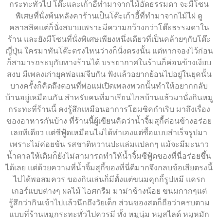
กระทะทั่วไป โต๊ะและเก้าอี้ทำมาจากไม้อัดธรรมดา จะมีโซน
พิเศษที่นั่งพ้นหลังคาร้านเป็นโต๊ะเก้าอี้ที่ทำมาจากไม้ไผ่ ดู
คลาสสิคแต่ก็นั่งสบายเพราะมีความกว้างกว่าโต๊ะธรรมดาใน
ร้าน และยังมีโซนที่นั่งพิเศษเพียงหนึ่งเดียวที่เป็นคล้ายๆกับโต๊ะ
ญี่ปุ่น ใครมาทันโต๊ะตรงไหนว่างก็นั่งตรงนั้น แต่หากจองไว้ก่อน
ก็สามารถระบุกับทางร้านได้ บรรยากาศในร้านก็ค่อนข้างเงียบ
สงบ มีเพลงเก่ายุคพ่อแม่จีบกัน ฟังแล้วอยากย้อนไปอยู่ในยุคนั้น
บางครั้งก็คิดถึงตอนที่พ่อแม่เปิดเพลงพวกนั้นทำให้อยากกลับ
บ้านอยู่เหมือนกัน สำหรับคนที่มาเรียนไกลบ้านแล้วมานั่งกินหมู
กระทะที่ร้านนี้ คงรู้สึกเหมือนอาการโฮมซิคกำเริบ มาถึงเรื่อง
ของอาหารกันบ้าง ที่ร้านนี้ผู้เขียนคิดว่าน้ำจิ้มสุกี้ค่อนข้างอร่อย
เลยทีเดียว แต่ซีฟู้ดเหมือนไม่ได้ทำเองแต่ซื้อแบบสำเร็จรูปมา
เพราะไม่ค่อยข้น รสชาติหวานปะแล่มแปลกๆ แม้จะมีมะนาว
น้ำตาลให้เติมก็ยังไม่สามารถทำให้น้ำจิ้มซีฟู้ดของที่นี่อร่อยขึ้น
ได้เลย แต่ด้วยความที่น้ำจิ้มสุกี้ของที่นี่ดีมากจึงกลบข้อเสียตรงนี้
ไปได้พอสมควร ของกินเล่นก็มีตั้งแต่ขนมคุกกี้รูปหมี แครก
เกอร์แบบต่างๆ ผลไม้ ไอศกรีม มาม่าช้างน้อย ขนมกากๆแต่
รู้สึกว่ากินเข้าไปแล้วนึกถึงวัยเด็ก ส่วนของสดก็ถือว่าครบตาม
แบบที่ร้านหมูกระทะทั่วไปควรมี ทั้ง หมูนุ่ม หมูสไลด์ หมูหมัก