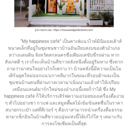
รูปภาพประกอบ : https://houseandgardenlover.com/
“My happiness café” เป็นคาเฟ่แนวไวท์มินิมอลเฮ้าส์
ขนาดเล็กที่อยู่ในชุมชนชาวบ้านอันเงียบสงบของตัวอำเภอ
สว่างแดนดิน จังหวัดสกลนครซึ่งเพียงแค่ขับขี่รถผ่าน หาก
สังเกตดี ๆ เราก็จะเห็นบ้านสีขาวหลังหนึ่งตั้งอยู่ริมทาง ซึ่งหาก
ถามว่าน่าสนใจอย่างไรก็เพราะว่า บ้านหลังนี้มีความเป็นโม
เดิร์นยุคใหม่ออกแนวเกาหลีมากในขณะที่รอบด้านจะเป็น
ชุมชนบ้านคนที่ผ่านกาลเวลามาเนิ่นนานแล้วทำให้เปรียบ
เสมือนแลนด์มาร์กใหม่ของอำเภอนี้เลยก็ว่าได้ ซึ่ง My
happiness café ก็ให้บริการเสิร์ฟความอร่อยของเครื่องดื่มง่าย
ๆ ทั่วไปอย่างชา กาแฟ และสมูทตี้ผลไม้เข้มข้นสดชื่นในราคา
สบายกระเป๋า แต่ที่ดีเว่อร์ ๆ คือเราสามารถนำเครื่องดื่มธรรม
ดามาเช็กอินในบ้านสีขาวอบอุ่นแห่งนี้ได้เก๋ไก๋ใส ๆ เหมาะกับ
การลงโซเชียลเป็นที่สุด