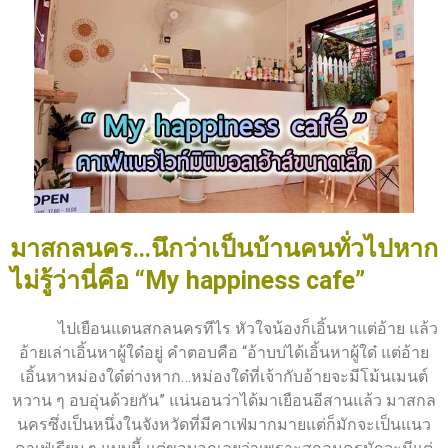
มาสกลนคร…นึกว่าเป็นบ้านคนทั่วไปหาก
ไม่รู้ว่านี่คือ “My happiness cafe”
ไปเยือนแดนสกลนครทีไร หัวใจน้องก็เอิ้นหาแต่อ้าย แล้ว
อ้ายเล่าเอิ้นหาผู้ใด๋อยู่ คำตอบคือ “อ้าบบ่ได้เอิ้นหาผู้ใด๋ แต่อ้าย
เอิ้นหาหม่องใด๋ต่างหาก…หม่องใด๋ที่เจ้ากับอ้ายจะมีโม้นเมนต์
หวาน ๆ อบอุ่นด้วยกัน” แน่นอนว่าได้มาเยือนอีสานแล้ว มาสกล
นครซึ่งเป็นหนึ่งในจังหวัดที่มีคาเฟ่มากมายแต่ก็มักจะเป็นแนว