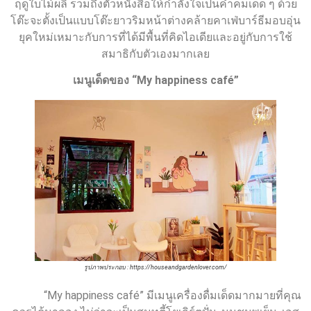
ฤดูใบไม้ผลิ รวมถึงตัวหนังสือให้กำลังใจเป็นคำคมเด็ด ๆ ด้วย
โต๊ะจะตั้งเป็นแบบโต๊ะยาวริมหน้าต่างคล้ายคาเฟ่บาร์ธีมอบอุ่น
ยุคใหม่เหมาะกับการที่ได้มีพื้นที่คิดไอเดียและอยู่กับการใช้
สมาธิกับตัวเองมากเลย
เมนูเด็ดของ
“
My happiness café”
รูปภาพประกอบ : https://houseandgardenlover.com/
“My happiness café” มีเมนูเครื่องดื่มเด็ดมากมายที่คุณ