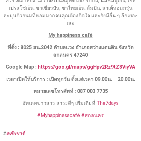
ควรได้มาลอง ไม่ว่าจะเป็นสมูทตี้โยเกิร์ตปั่น, นมชมพูเย็น, เอส
เปรสโซ่เย็น, ชาเขียวปั่น, ชาไทยเย็น, ส้มปั่น, ลาเต้หอมกรุ่น
ละมุนด้วยนมที่หอมมากจนคุณต้องติดใจ และยังมีอื่น ๆ อีกเยอะ
เลย
My happiness café
ที่ตั้ง
: 8025 สน.2042 ตำบลแวง อำเภอสว่างแดนดิน จังหวัด
สกลนคร 47240
Google Map :
https://goo.gl/maps/ggHpv2Rz9tZ8ViyVA
เวลาเปิดให้บริการ :
เปิดทุกวัน ตั้งแต่เวลา
09.00
น. –
20.00
น.
หมายเลขโทรศัพท์ : 087 003 7735
อัพเดทข่าวสาร สาระดีๆ เพิ่มเติมที่
The7days
#Myhappinesscafé
#สกลนคร
#
คลับบาร์