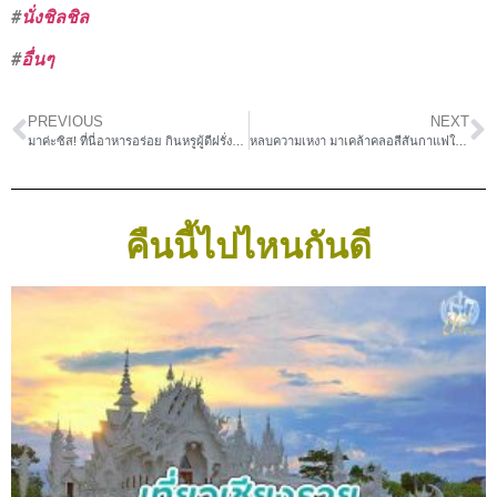
#
นั่งชิลชิล
#
อื่นๆ
PREVIOUS
NEXT
มาค่ะซิส! ที่นี่อาหารอร่อย กินหรูผู้ดีฝรั่งเศส ณ “Café LeBistro”
หลบความเหงา มาเคล้าคลอสีสันกาแฟในสวน @ Resfeber Cafe
คืนนี้ไปไหนกันดี