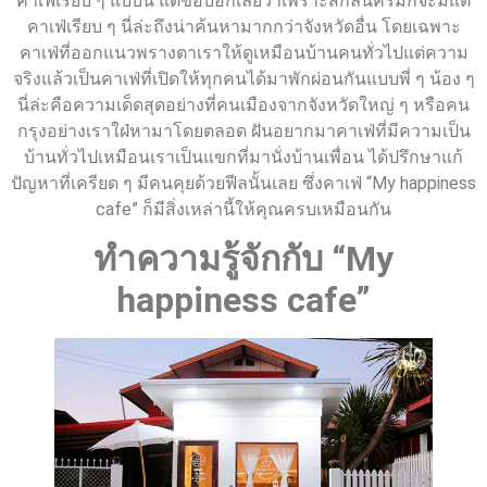
คาเฟ่เรียบ ๆ แบบนี้ แต่ขอบอกเลยว่าเพราะสกลนครมักจะมีแต่
คาเฟ่เรียบ ๆ นี่ล่ะถึงน่าค้นหามากกว่าจังหวัดอื่น โดยเฉพาะ
คาเฟ่ที่ออกแนวพรางตาเราให้ดูเหมือนบ้านคนทั่วไปแต่ความ
จริงแล้วเป็นคาเฟ่ที่เปิดให้ทุกคนได้มาพักผ่อนกันแบบพี่ ๆ น้อง ๆ
นี่ล่ะคือความเด็ดสุดอย่างที่คนเมืองจากจังหวัดใหญ่ ๆ หรือคน
กรุงอย่างเราใฝ่หามาโดยตลอด ฝันอยากมาคาเฟ่ที่มีความเป็น
บ้านทั่วไปเหมือนเราเป็นแขกที่มานั่งบ้านเพื่อน ได้ปรึกษาแก้
ปัญหาที่เครียด ๆ มีคนคุยด้วยฟีลนั้นเลย ซึ่งคาเฟ่ “My happiness
cafe” ก็มีสิ่งเหล่านี้ให้คุณครบเหมือนกัน
ทำความรู้จักกับ “My
happiness cafe”