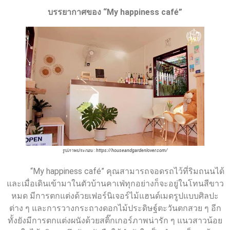
บรรยากาศของ
“
My happiness café”
รูปภาพประกอบ : https://houseandgardenlover.com/
“My happiness café” คุณสามารถจอดรถไว้ที่ริมถนนได้
และเมื่อเดินเข้ามาในตัวบ้านคาเฟ่ทุกอย่างก็จะอยู่ในโทนสีขาว
หมด มีการตกแต่งด้วยเฟอร์นิเจอร์ไม้แฮนด์เมดรูปแบบศิลปะ
ต่าง ๆ และการวางกระถางดอกไม้ประดิษฐ์ตะวันตกสวย ๆ อีก
ทั้งยังมีการตกแต่งผนังด้วยสติ๊กเกอร์ภาพน่ารัก ๆ แนวสาวน้อย