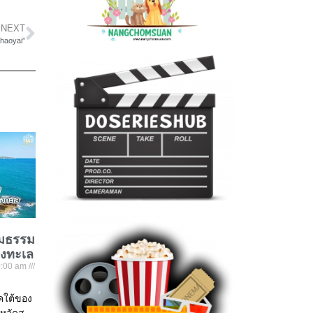
NEXT
Khaoyai”
ชมธรรม
องทะเล
:00 am
าคใต้ของ