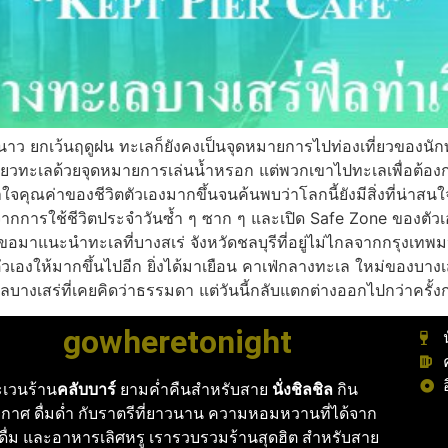
กเว้นฤดูฝน ทะเลก็ยังคงเป็นจุดหมายการไปท่องเที่ยวของนักท่อง
ี่ยวทะเลด้วยจุดหมายการเล่นน้ำหรอก แต่พวกเขาไปทะเลเพื่อต้อง
เข้าใจคุณค่าของชีวิตตัวเองมากขึ้นจนค้นพบว่าโลกนี้ยังมีสิ่งที่น
กจากการใช้ชีวิตประจำวันซ้ำ ๆ ซาก ๆ และเปิด Safe Zone ของตัวเ
จะขอมาแนะนำทะเลที่บางสเร่ จังหวัดชลบุรีที่อยู่ไม่ไกลจากกรุงเ
ตัวเองให้มากขึ้นไปอีก ยิ่งได้มาเยือน คาเฟ่กลางทะเล ใหม่ของบางเ
างเสร่ที่เคยคิดว่าธรรมดา แต่วันนี้กลับแตกต่างออกไปกว่าครั้ง
gowheretonight
เวนร้าน
คลับบาร์
ยามค่ำคืนสำหรับสาย
นั่งชิลชิล
กิน
กาศ ดื่มด่ำ กับราตรีที่ยาวนาน ความหอมหวานที่ได้จาก
งดื่ม และอาหารเลิศหรู เรารวบรวมร้านสุดฮิต สำหรับสาย