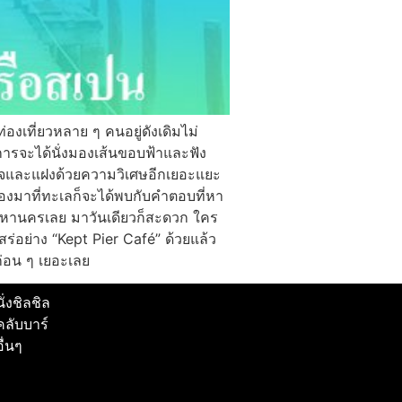
เที่ยวหลาย ๆ คนอยู่ดังเดิมไม่
การจะได้นั่งมองเส้นขอบฟ้าและฟัง
่าสนใจและแฝงด้วยความวิเศษอีกเยอะแยะ
องมาที่ทะเลก็จะได้พบกับคำตอบที่หา
ทพมหานครเลย มาวันเดียวก็สะดวก ใคร
สร่อย่าง “Kept Pier Café” ด้วยแล้ว
ก่อน ๆ เยอะเลย
นั่งชิลชิล
คลับบาร์
อื่นๆ