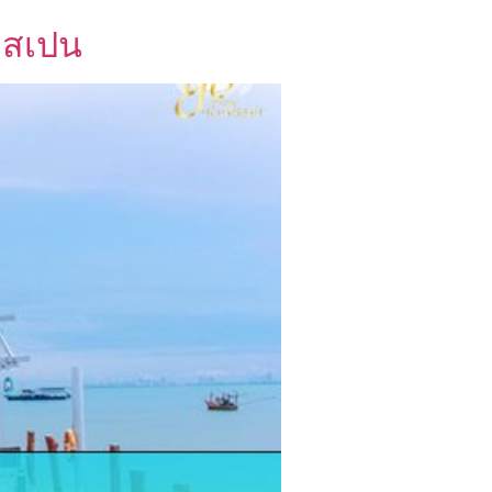
ือสเปน