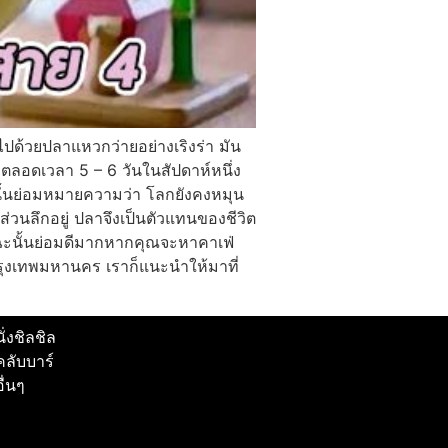
ด้วยปลาแหวกว่ายอย่างเริงร่า มัน
ึกตลอดเวลา 5 – 6 วันในสัปดาห์หนึ่ง
ำนั้นย่อมหมายความว่า โลกยังคงหมุน
นส่วนลึกอยู่ ปลาจึงเป็นตัวแทนของชีวิต
 ฉะนั้นย่อมดีมากหากคุณจะหาคาเฟ่
งกรุงเทพมหานคร เราก็แนะนำให้มาที่
นั่งชิลชิล
คลับบาร์
อื่นๆ