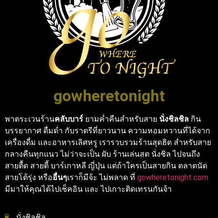
gowheretonight
พาตระเวนร้าน
คลับบาร์
ยามค่ำคืนสำหรับสาย
นั่งชิลชิล
กิน
บรรยากาศ ดื่มด่ำ กับราตรีที่ยาวนาน ความหอมหวานที่ได้จาก
เครื่องดื่ม และอาหารเลิศหรู เรารวบรวมร้านสุดฮิต สำหรับสาย
กลางคืนทุกแนว ไม่ว่าจะเป็น ผับ ร้านเล่นสด นั่งชิล ไปจนถึง
สายตื้ด สายตี้ บาร์เกาหลี ญี่ปุ่น แต่ถ้าใครเป็นสายกิน ตลาดนัด
สายโต้รุ่ง หรือ
อื่นๆ
เราก็มีจ้ะ ไม่พลาด ที่
gowheretonight.com
มีมาให้คุณได้ไปเช็คอิน และ ไปเกาะติดเทรนกันจ้า
นั่งชิลชิล