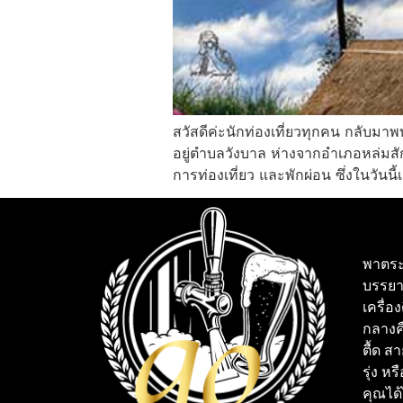
สวัสดีค่ะนักท่องเที่ยวทุกคน กลับมาพบกั
อยู่ตำบลวังบาล ห่างจากอำเภอหล่มสั
การท่องเที่ยว และพักผ่อน ซึ่งในวันนี
พาตระ
บรรยา
เครื่อ
กลางคื
ตื้ด ส
รุ่ง หร
คุณได้