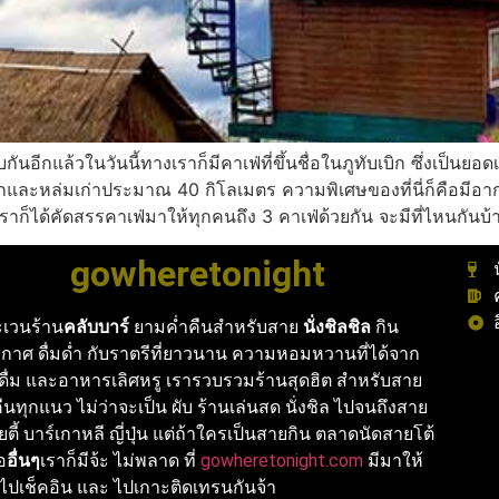
นอีกแล้วในวันนี้ทางเราก็มีคาเฟ่ที่ขึ้นชื่อในภูทับเบิก ซึ่งเป็นยอดเข
กและหล่มเก่าประมาณ 40 กิโลเมตร ความพิเศษของที่นี่ก็คือมีอาก
้เราก็ได้คัดสรรคาเฟ่มาให้ทุกคนถึง 3 คาเฟ่ด้วยกัน จะมีที่ไหนกันบ
gowheretonight
เวนร้าน
คลับบาร์
ยามค่ำคืนสำหรับสาย
นั่งชิลชิล
กิน
กาศ ดื่มด่ำ กับราตรีที่ยาวนาน ความหอมหวานที่ได้จาก
งดื่ม และอาหารเลิศหรู เรารวบรวมร้านสุดฮิต สำหรับสาย
นทุกแนว ไม่ว่าจะเป็น ผับ ร้านเล่นสด นั่งชิล ไปจนถึงสาย
ายตี้ บาร์เกาหลี ญี่ปุ่น แต่ถ้าใครเป็นสายกิน ตลาดนัดสายโต้
ือ
อื่นๆ
เราก็มีจ้ะ ไม่พลาด ที่
gowheretonight.com
มีมาให้
ไปเช็คอิน และ ไปเกาะติดเทรนกันจ้า