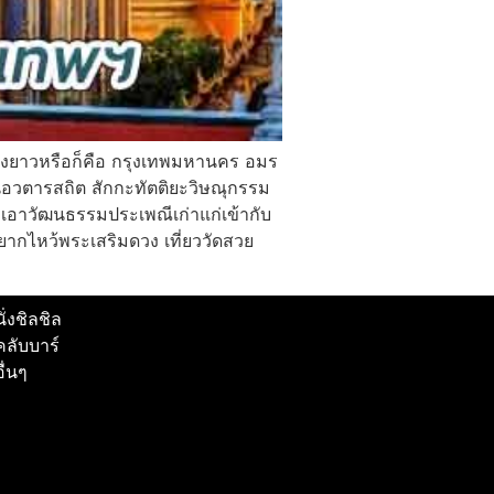
นข้างยาวหรือก็คือ กรุงเทพมหานคร อมร
อวตารสถิต สักกะทัตติยะวิษณุกรรม
วมเอาวัฒนธรรมประเพณีเก่าแก่เข้ากับ
อยากไหว้พระเสริมดวง เที่ยววัดสวย
นั่งชิลชิล
คลับบาร์
อื่นๆ