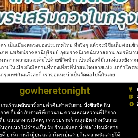
มหานคร เป็นเมืองหลวงของประเทศไทย ที่จริงๆ แล้วจะมีชื่อเต็มค่อ
กภพ นพรัตน์ราชธานีบุรีรมย์ อุดมราชนิเวศน์มหาสถาน อมรพิมาน
วามหลากหลายและเต็มไปด้วยชีวิตชีวา เป็นเมืองที่มีเสน่ห์และยังร
ภายในเมืองยังมีสถานที่ท่องเที่ยวที่น่าสนใจหลายแห่ง แต่ถ้าใคร
งเทพกันแล้วล่ะก็ เราขอแนะนำเป็นวัดต่อไปนี้กันเลย
gowheretonight
เวนร้าน
คลับบาร์
ยามค่ำคืนสำหรับสาย
นั่งชิลชิล
กิน
กาศ ดื่มด่ำ กับราตรีที่ยาวนาน ความหอมหวานที่ได้จาก
งดื่ม และอาหารเลิศหรู เรารวบรวมร้านสุดฮิต สำหรับสาย
นทุกแนว ไม่ว่าจะเป็น ผับ ร้านเล่นสด นั่งชิล ไปจนถึงสาย
ายตี้ บาร์เกาหลี ญี่ปุ่น แต่ถ้าใครเป็นสายกิน ตลาดนัดสายโต้