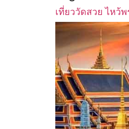
เที่ยววัดสวย ไหว้