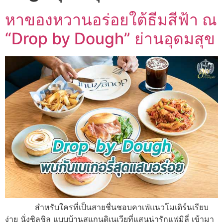
หาของหวานอร่อยใต้ธีมสีฟ้า ณ
“Drop by Dough” ย่านอุดมสุข
สำหรับใครที่เป็นสายชื่นชอบคาเฟ่แนวโมเดิร์นเรียบ
ง่าย นั่งชิลชิล แบบบ้านสแกนดิเนเวียที่แสนน่ารักแฟมิลี่ เข้ามา