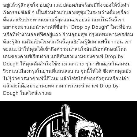
อยู่แล้วรู้สึกสุขใจ อบอุ่น และปลอดภัยพร้อมมีสิ่งของให้นั่งทำ
กิจกรรมชิลล์ ๆ เป็นส่วนตัวแบบสายสุขุมในระหว่างดื่มเครื่อง
ดื่มและรับประทานเบเกอรี่สุดแสนอร่อยแล้วล่ะก็ในวันนี้เรา
อยากจะมาแนะนำคาเฟ่ที่ชื่อว่า “Drop by Dough” ใครที่บ้าน
หรือที่ทำงานออฟฟิศอยู่แถว ย่านอุดมสุข กรุงเทพมหานครย่อม
ต้องรู้จัก แต่ไม่เป็นไรหากวันนี้คุณยังไม่รู้จักคาเฟ่นี้มาก่อน เรา
จะแนะนำให้คุณได้เข้าถึงความน่าสนใจอันมีเอกลักษณ์โดด
เด่นของคาเฟ่เรียบง่าย แต่สีสันสวยงามของคาเฟ่ Drop by
Dough ให้คุณตัดสินใจใช้ช่วงเวลาว่าง ๆ มาพักผ่อนกินลมชม
วิวถนนเมืองกรุงในย่านที่แสนสงบ ณ จุดนี้ให้ได้ ซึ่งหากคุณยัง
ไม่รู้ว่าควรมาคาเฟ่นี้ดีไหม แล้วใช่สไตล์ของตัวคุณหรือเปล่า
แล้วล่ะก็ต้องมาอ่านบทความการแนะนำคาเฟ่ Drop by
Dough ในสไตล์เราเลย