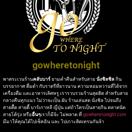
gowheretonight
พาตระเวนร้าน
คลับบาร์
ยามค่ำคืนสำหรับสาย
นั่งชิลชิล
กิน
บรรยากาศ ดื่มด่ำ กับราตรีที่ยาวนาน ความหอมหวานที่ได้จาก
เครื่องดื่ม และอาหารเลิศหรู เรารวบรวมร้านสุดฮิต สำหรับสาย
กลางคืนทุกแนว ไม่ว่าจะเป็น ผับ ร้านเล่นสด นั่งชิล ไปจนถึง
สายตื้ด สายตี้ บาร์เกาหลี ญี่ปุ่น แต่ถ้าใครเป็นสายกิน ตลาดนัด
สายโต้รุ่ง หรือ
อื่นๆ
เราก็มีจ้ะ ไม่พลาด ที่
gowheretonight.com
มีมาให้คุณได้ไปเช็คอิน และ ไปเกาะติดเทรนกันจ้า