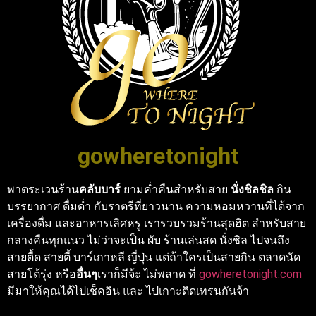
gowheretonight
พาตระเวนร้าน
คลับบาร์
ยามค่ำคืนสำหรับสาย
นั่งชิลชิล
กิน
บรรยากาศ ดื่มด่ำ กับราตรีที่ยาวนาน ความหอมหวานที่ได้จาก
เครื่องดื่ม และอาหารเลิศหรู เรารวบรวมร้านสุดฮิต สำหรับสาย
กลางคืนทุกแนว ไม่ว่าจะเป็น ผับ ร้านเล่นสด นั่งชิล ไปจนถึง
สายตื้ด สายตี้ บาร์เกาหลี ญี่ปุ่น แต่ถ้าใครเป็นสายกิน ตลาดนัด
สายโต้รุ่ง หรือ
อื่นๆ
เราก็มีจ้ะ ไม่พลาด ที่
gowheretonight.com
มีมาให้คุณได้ไปเช็คอิน และ ไปเกาะติดเทรนกันจ้า