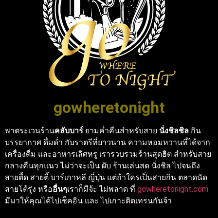
gowheretonight
พาตระเวนร้าน
คลับบาร์
ยามค่ำคืนสำหรับสาย
นั่งชิลชิล
กิน
บรรยากาศ ดื่มด่ำ กับราตรีที่ยาวนาน ความหอมหวานที่ได้จาก
เครื่องดื่ม และอาหารเลิศหรู เรารวบรวมร้านสุดฮิต สำหรับสาย
กลางคืนทุกแนว ไม่ว่าจะเป็น ผับ ร้านเล่นสด นั่งชิล ไปจนถึง
สายตื้ด สายตี้ บาร์เกาหลี ญี่ปุ่น แต่ถ้าใครเป็นสายกิน ตลาดนัด
สายโต้รุ่ง หรือ
อื่นๆ
เราก็มีจ้ะ ไม่พลาด ที่
gowheretonight.com
มีมาให้คุณได้ไปเช็คอิน และ ไปเกาะติดเทรนกันจ้า