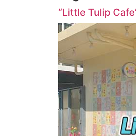
“Little Tulip Ca