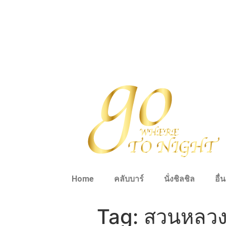
Home
คลับบาร์
นั่งชิลชิล
อื่
Tag:
สวนหลวง