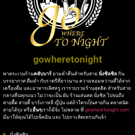
gowheretonight
พาตระเวนร้าน
คลับบาร์
ยามค่ำคืนสำหรับสาย
นั่งชิลชิล
กิน
บรรยากาศ ดื่มด่ำ กับราตรีที่ยาวนาน ความหอมหวานที่ได้จาก
เครื่องดื่ม และอาหารเลิศหรู เรารวบรวมร้านสุดฮิต สำหรับสาย
กลางคืนทุกแนว ไม่ว่าจะเป็น ผับ ร้านเล่นสด นั่งชิล ไปจนถึง
สายตื้ด สายตี้ บาร์เกาหลี ญี่ปุ่น แต่ถ้าใครเป็นสายกิน ตลาดนัด
สายโต้รุ่ง หรือ
อื่นๆ
เราก็มีจ้ะ ไม่พลาด ที่
gowheretonight.com
มีมาให้คุณได้ไปเช็คอิน และ ไปเกาะติดเทรนกันจ้า
นั่งชิลชิล