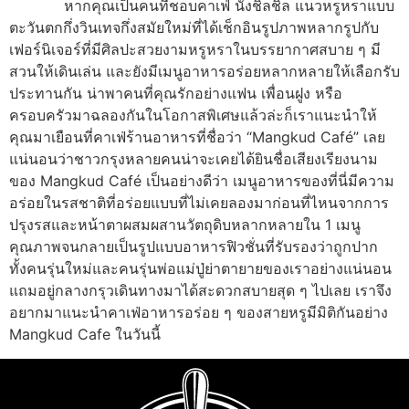
หากคุณเป็นคนที่ชอบคาเฟ่ นั่งชิลชิล แนวหรูหราแบบ
ตะวันตกกึ่งวินเทจกึ่งสมัยใหม่ที่ได้เช็กอินรูปภาพหลากรูปกับ
เฟอร์นิเจอร์ที่มีศิลปะสวยงามหรูหราในบรรยากาศสบาย ๆ มี
สวนให้เดินเล่น และยังมีเมนูอาหารอร่อยหลากหลายให้เลือกรับ
ประทานกัน น่าพาคนที่คุณรักอย่างแฟน เพื่อนฝูง หรือ
ครอบครัวมาฉลองกันในโอกาสพิเศษแล้วล่ะก็เราแนะนำให้
คุณมาเยือนที่คาเฟ่ร้านอาหารที่ชื่อว่า “Mangkud Café” เลย
แน่นอนว่าชาวกรุงหลายคนน่าจะเคยได้ยินชื่อเสียงเรียงนาม
ของ Mangkud Café เป็นอย่างดีว่า เมนูอาหารของที่นี่มีความ
อร่อยในรสชาติที่อร่อยแบบที่ไม่เคยลองมาก่อนที่ไหนจากการ
ปรุงรสและหน้าตาผสมผสานวัตถุดิบหลากหลายใน 1 เมนู
คุณภาพจนกลายเป็นรูปแบบอาหารฟิวชั่นที่รับรองว่าถูกปาก
ทั้งคนรุ่นใหม่และคนรุ่นพ่อแม่ปู่ย่าตายายของเราอย่างแน่นอน
แถมอยู่กลางกรุวเดินทางมาได้สะดวกสบายสุด ๆ ไปเลย เราจึง
อยากมาแนะนำคาเฟ่อาหารอร่อย ๆ ของสายหรูมีมิติกันอย่าง
Mangkud Cafe ในวันนี้