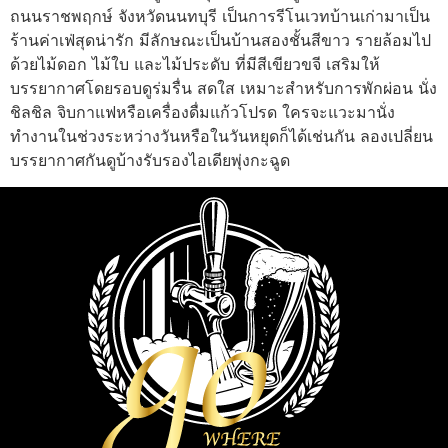
ถนนราชพฤกษ์ จังหวัดนนทบุรี เป็นการรีโนเวทบ้านเก่ามาเป็น
ร้านค่าเฟ่สุดน่ารัก มีลักษณะเป็นบ้านสองชั้นสีขาว รายล้อมไป
ด้วยไม้ดอก ไม้ใบ และไม้ประดับ ที่มีสีเขียวขจี เสริมให้
บรรยากาศโดยรอบดูร่มรื่น สดใส เหมาะสำหรับการพักผ่อน นั่ง
ชิลชิล จิบกาแฟหรือเครื่องดื่มแก้วโปรด ใครจะแวะมานั่ง
ทำงานในช่วงระหว่างวันหรือในวันหยุดก็ได้เช่นกัน ลองเปลี่ยน
บรรยากาศกันดูบ้างรับรองไอเดียพุ่งกะฉูด