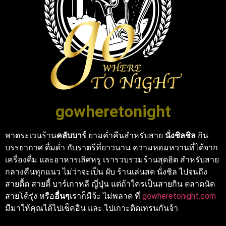
gowheretonight
พาตระเวนร้าน
คลับบาร์
ยามค่ำคืนสำหรับสาย
นั่งชิลชิล
กิน
บรรยากาศ ดื่มด่ำ กับราตรีที่ยาวนาน ความหอมหวานที่ได้จาก
เครื่องดื่ม และอาหารเลิศหรู เรารวบรวมร้านสุดฮิต สำหรับสาย
กลางคืนทุกแนว ไม่ว่าจะเป็น ผับ ร้านเล่นสด นั่งชิล ไปจนถึง
สายตื้ด สายตี้ บาร์เกาหลี ญี่ปุ่น แต่ถ้าใครเป็นสายกิน ตลาดนัด
สายโต้รุ่ง หรือ
อื่นๆ
เราก็มีจ้ะ ไม่พลาด ที่
gowheretonight.com
มีมาให้คุณได้ไปเช็คอิน และ ไปเกาะติดเทรนกันจ้า