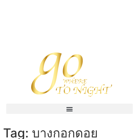
Tag:
บางกอกดอย