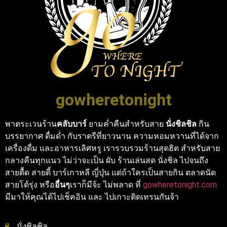
gowheretonight
พาตระเวนร้าน
คลับบาร์
ยามค่ำคืนสำหรับสาย
นั่งชิลชิล
กิน
บรรยากาศ ดื่มด่ำ กับราตรีที่ยาวนาน ความหอมหวานที่ได้จาก
เครื่องดื่ม และอาหารเลิศหรู เรารวบรวมร้านสุดฮิต สำหรับสาย
กลางคืนทุกแนว ไม่ว่าจะเป็น ผับ ร้านเล่นสด นั่งชิล ไปจนถึง
สายตื้ด สายตี้ บาร์เกาหลี ญี่ปุ่น แต่ถ้าใครเป็นสายกิน ตลาดนัด
สายโต้รุ่ง หรือ
อื่นๆ
เราก็มีจ้ะ ไม่พลาด ที่
gowheretonight.com
มีมาให้คุณได้ไปเช็คอิน และ ไปเกาะติดเทรนกันจ้า
นั่งชิลชิล