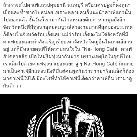
ถ้าเราจะไปคาเฟ่แถวปทุมธานี นนทบุรี หรือนครปฐมก็คงดูน่า
เบื่อและซ้ำซากไปหน่อย เพราะหลายคนก็แนะนำคาเฟ่แถวนั้น
ไปเยอะแล้ว งั้นวันนี้เรามากันไกลหน่อยดีกว่า หากพูดถึงอีก
จังหวัดหนึ่งที่มีทุ่งนาอุดมสมบูรณ์สวยงามมากที่สุดของประเทศ
ก็ต้องเป็นจังหวัดร้อยเอ็ดเลย แม้ว่าร้อยเอ็ดจะไม่ใช่จังหวัดที่มี
คาเฟ่เยอะและกำลังเจริญเทียบเท่าจังหวัดใหญ่อื่นในภาคอีสาน
อยู่ แต่ก็มีหลายคนที่ให้ความสนใจใน “Na-Hong Café” คาเฟ่
ฮิปคลาสสิก เปิดใหม่ริมทุ่งนากันมาก เพราะเหตุใดในยุคที่ไทย
เราเต็มไปด้วยคาเฟ่ทุ่งนาเยอะแยะ จู่ ๆ Na-Hong Café ก็กลาย
มาเป็นคาเฟ่อีกแห่งหนึ่งที่มีแต่คนพูดกันว่าหากมาร้อนเอ็ดก็ต้อง
มาคาเฟ่นี้ให้ได้ มีอะไรที่ทำให้คาเฟ่นี้เด็ดกว่าคาเฟ่อื่น เรามาดู
กันดีกว่า