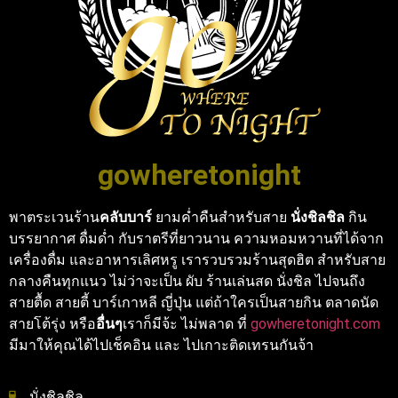
gowheretonight
พาตระเวนร้าน
คลับบาร์
ยามค่ำคืนสำหรับสาย
นั่งชิลชิล
กิน
บรรยากาศ ดื่มด่ำ กับราตรีที่ยาวนาน ความหอมหวานที่ได้จาก
เครื่องดื่ม และอาหารเลิศหรู เรารวบรวมร้านสุดฮิต สำหรับสาย
กลางคืนทุกแนว ไม่ว่าจะเป็น ผับ ร้านเล่นสด นั่งชิล ไปจนถึง
สายตื้ด สายตี้ บาร์เกาหลี ญี่ปุ่น แต่ถ้าใครเป็นสายกิน ตลาดนัด
สายโต้รุ่ง หรือ
อื่นๆ
เราก็มีจ้ะ ไม่พลาด ที่
gowheretonight.com
มีมาให้คุณได้ไปเช็คอิน และ ไปเกาะติดเทรนกันจ้า
นั่งชิลชิล