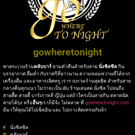
gowheretonight
พาตระเวนร้าน
คลับบาร์
ยามค่ำคืนสำหรับสาย
นั่งชิลชิล
กิน
บรรยากาศ ดื่มด่ำ กับราตรีที่ยาวนาน ความหอมหวานที่ได้จาก
เครื่องดื่ม และอาหารเลิศหรู เรารวบรวมร้านสุดฮิต สำหรับสาย
กลางคืนทุกแนว ไม่ว่าจะเป็น ผับ ร้านเล่นสด นั่งชิล ไปจนถึง
สายตื้ด สายตี้ บาร์เกาหลี ญี่ปุ่น แต่ถ้าใครเป็นสายกิน ตลาดนัด
สายโต้รุ่ง หรือ
อื่นๆ
เราก็มีจ้ะ ไม่พลาด ที่
gowheretonight.com
มีมาให้คุณได้ไปเช็คอิน และ ไปเกาะติดเทรนกันจ้า
นั่งชิลชิล
คลับบาร์