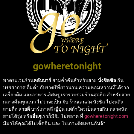
gowheretonight
พาตระเวนร้าน
คลับบาร์
ยามค่ำคืนสำหรับสาย
นั่งชิลชิล
กิน
บรรยากาศ ดื่มด่ำ กับราตรีที่ยาวนาน ความหอมหวานที่ได้จาก
เครื่องดื่ม และอาหารเลิศหรู เรารวบรวมร้านสุดฮิต สำหรับสาย
กลางคืนทุกแนว ไม่ว่าจะเป็น ผับ ร้านเล่นสด นั่งชิล ไปจนถึง
สายตื้ด สายตี้ บาร์เกาหลี ญี่ปุ่น แต่ถ้าใครเป็นสายกิน ตลาดนัด
สายโต้รุ่ง หรือ
อื่นๆ
เราก็มีจ้ะ ไม่พลาด ที่
gowheretonight.com
มีมาให้คุณได้ไปเช็คอิน และ ไปเกาะติดเทรนกันจ้า