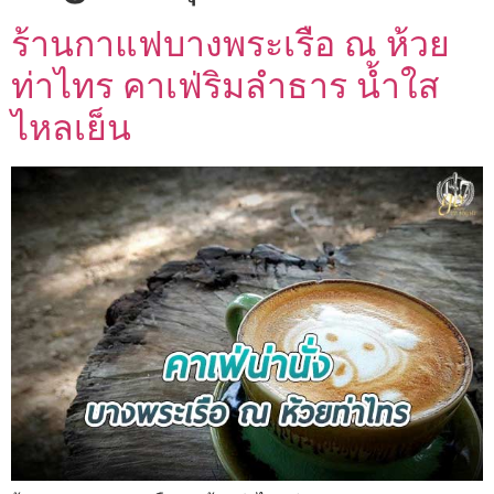
ร้านกาแฟบางพระเรือ ณ ห้วย
ท่าไทร คาเฟ่ริมลำธาร น้ำใส
ไหลเย็น