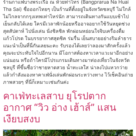
ร้านกาแฟบางพระเรือ ณ ห้วยท่าไทร (Bangprarua Na Huai
Tha Sai) ชื่อออกไทยๆ เป็นร้านที่ตั้งอยู่ในจังหวัดชลบุรี ไม่ใกล้
ไม่ไกลจากกรุงเทพเท่าไหร่นัก สามารถเดินทางกันแบบเช้าไป
เย็นกลับได้เลย ใครมีเวลาพักน้อยหรืออาจอยากใช้วันหยุดช่วง
สุดสัปดาห์ ไปนั่งเล่น นั่งชิลชิล พักผ่อนหย่อนใจจิบเครื่องดื่ม
แก้วโปรด ในบรรยากาศสุดชิค ร่มรื่น เย็นสบายอย่างริมลำธาร
แนะนำเป็นที่นี่กันเลยนะคะ รับรองได้เลยว่าลองมาสักครั้งแล้ว
คุณจะประทับใจไปอีกนาน มีโอกาสต้องหาเวลาแวะมาอีกอย่าง
แน่นอน หรือถ้าใครมีโปรแกรมเดินทางมาท่องเที่ยวในจังหวัด
ชลบุรี ที่ขึ้นชื่อว่าชายหาดสวย น้ำทะเลใส น่าลงไปแหวกว่าย
แล้วกำลังมองหาคาเฟ่นั่งเล่นพักผ่อนระหว่างทาง ไว้เช็คอินถ่าย
ภาพสวยๆ ที่นี่ก็เหมาะเช่นกันค่ะ
คาเฟ่ทะเลสาบ ยุโรปตาก
อากาศ “วิว อ่าง เฮ้าส์” แสน
เงียบสงบ