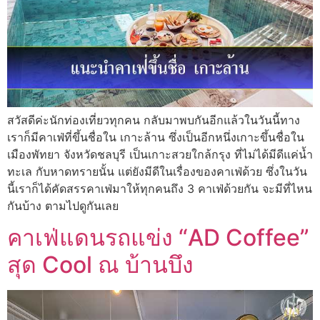
สวัสดีค่ะนักท่องเที่ยวทุกคน กลับมาพบกันอีกแล้วในวันนี้ทาง
เราก็มีคาเฟ่ที่ขึ้นชื่อใน เกาะล้าน ซึ่งเป็นอีกหนึ่งเกาะขึ้นชื่อใน
เมืองพัทยา จังหวัดชลบุรี เป็นเกาะสวยใกล้กรุง ที่ไม่ได้มีดีแค่น้ำ
ทะเล กับหาดทรายนั้น แต่ยังมีดีในเรื่องของคาเฟ่ด้วย ซึ่งในวัน
นี้เราก็ได้คัดสรรคาเฟ่มาให้ทุกคนถึง 3 คาเฟ่ด้วยกัน จะมีที่ไหน
กันบ้าง ตามไปดูกันเลย
คาเฟ่แดนรถแข่ง “AD Coffee”
สุด Cool ณ บ้านบึง