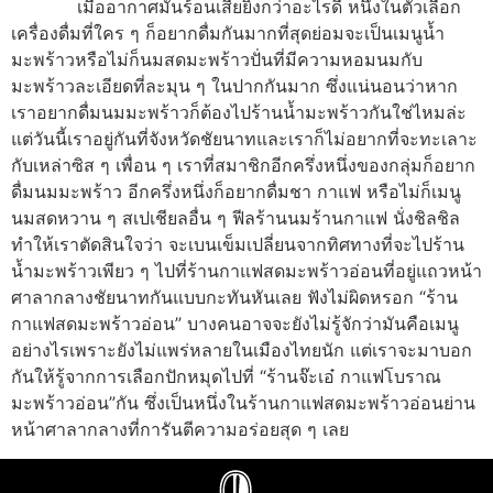
เมื่ออากาศมันร้อนเสียยิ่งกว่าอะไรดี หนึ่งในตัวเลือก
เครื่องดื่มที่ใคร ๆ ก็อยากดื่มกันมากที่สุดย่อมจะเป็นเมนูน้ำ
มะพร้าวหรือไม่ก็นมสดมะพร้าวปั่นที่มีความหอมนมกับ
มะพร้าวละเอียดที่ละมุน ๆ ในปากกันมาก ซึ่งแน่นอนว่าหาก
เราอยากดื่มนมมะพร้าวก็ต้องไปร้านน้ำมะพร้าวกันใช่ไหมล่ะ
แต่วันนี้เราอยู่กันที่จังหวัดชัยนาทและเราก็ไม่อยากที่จะทะเลาะ
กับเหล่าซิส ๆ เพื่อน ๆ เราที่สมาชิกอีกครึ่งหนึ่งของกลุ่มก็อยาก
ดื่มนมมะพร้าว อีกครึ่งหนึ่งก็อยากดื่มชา กาแฟ หรือไม่ก็เมนู
นมสดหวาน ๆ สเปเชียลอื่น ๆ ฟีลร้านนมร้านกาแฟ นั่งชิลชิล
ทำให้เราตัดสินใจว่า จะเบนเข็มเปลี่ยนจากทิศทางที่จะไปร้าน
น้ำมะพร้าวเพียว ๆ ไปที่ร้านกาแฟสดมะพร้าวอ่อนที่อยู่แถวหน้า
ศาลากลางชัยนาทกันแบบกะทันหันเลย ฟังไม่ผิดหรอก “ร้าน
กาแฟสดมะพร้าวอ่อน” บางคนอาจจะยังไม่รู้จักว่ามันคือเมนู
อย่างไรเพราะยังไม่แพร่หลายในเมืองไทยนัก แต่เราจะมาบอก
กันให้รู้จากการเลือกปักหมุดไปที่ “ร้านจ๊ะเอ๋ กาแฟโบราณ
มะพร้าวอ่อน”กัน ซึ่งเป็นหนึ่งในร้านกาแฟสดมะพร้าวอ่อนย่าน
หน้าศาลากลางที่การันตีความอร่อยสุด ๆ เลย