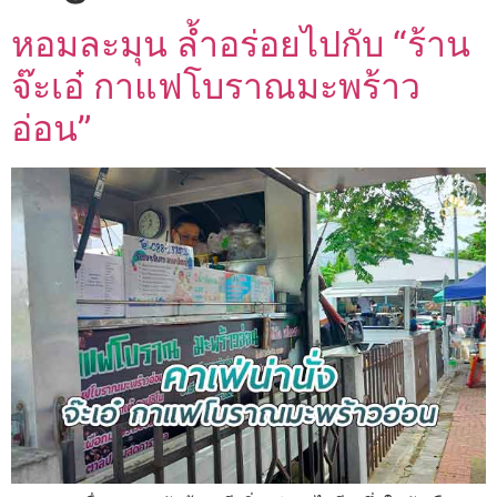
หอมละมุน ล้ำอร่อยไปกับ “ร้าน
จ๊ะเอ๋ กาแฟโบราณมะพร้าว
อ่อน”