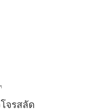
นๆ
วโจรสลัด