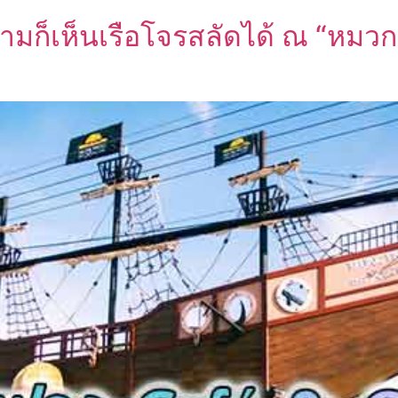
ยามก็เห็นเรือโจรสลัดได้ ณ “หมว