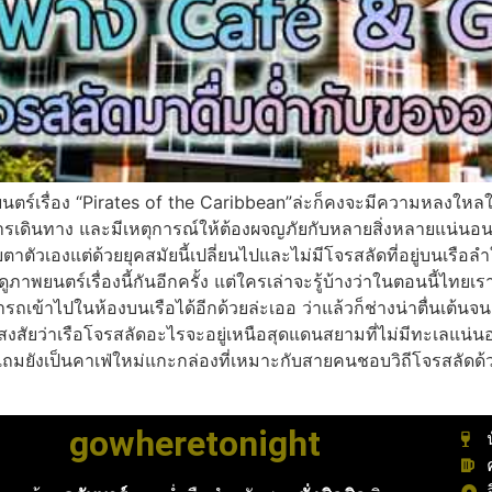
่อง “Pirates of the Caribbean”ล่ะก็คงจะมีความหลงใหลในก
เดินทาง และมีเหตุการณ์ให้ต้องผจญภัยกับหลายสิ่งหลายแน่นอน ซ
ตาตัวเองแต่ด้วยยุคสมัยนี้เปลี่ยนไปและไม่มีโจรสลัดที่อยู่บนเร
ภาพยนตร์เรื่องนี้กันอีกครั้ง แต่ใครเล่าจะรู้บ้างว่าในตอนนี้ไทยเ
เข้าไปในห้องบนเรือได้อีกด้วยล่ะเออ ว่าแล้วก็ช่างน่าตื่นเต้นจนอ
สัยว่าเรือโจรสลัดอะไรจะอยู่เหนือสุดแดนสยามที่ไม่มีทะเลแน่นอน
 แถมยังเป็นคาเฟ่ใหม่แกะกล่องที่เหมาะกับสายคนชอบวิถีโจรสลั
gowheretonight