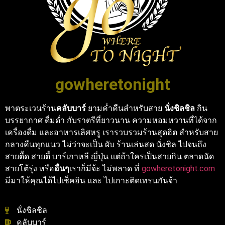
gowheretonight
พาตระเวนร้าน
คลับบาร์
ยามค่ำคืนสำหรับสาย
นั่งชิลชิล
กิน
บรรยากาศ ดื่มด่ำ กับราตรีที่ยาวนาน ความหอมหวานที่ได้จาก
เครื่องดื่ม และอาหารเลิศหรู เรารวบรวมร้านสุดฮิต สำหรับสาย
กลางคืนทุกแนว ไม่ว่าจะเป็น ผับ ร้านเล่นสด นั่งชิล ไปจนถึง
สายตื้ด สายตี้ บาร์เกาหลี ญี่ปุ่น แต่ถ้าใครเป็นสายกิน ตลาดนัด
สายโต้รุ่ง หรือ
อื่นๆ
เราก็มีจ้ะ ไม่พลาด ที่
gowheretonight.com
มีมาให้คุณได้ไปเช็คอิน และ ไปเกาะติดเทรนกันจ้า
นั่งชิลชิล
คลับบาร์