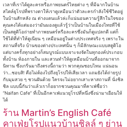
เวลาที่เราได้ดูละครหรือภาพยนตร์ไทยต่าง ๆ ที่มีฉากในบ้าน
สไตล์ยุโรปที่พรางตาให้เราดูเหมือนว่าตัวละครกำลังใช้ชีวิตอยู่
ในบ้านสักหลัง ณ ต่างแดนแล้วล่ะก็แน่นอนความรู้สึกในใจของ
คุณคงได้แต่มองว่ามันมองดูแล้วรู้ว่าเป็นบ้านในเมืองไทยที่ใช้
เป็นสตูดิโอถ่ายทำภาพยนตร์หรือละครซึ่งมันก็ดูแปลกดี แต่ก็
ใช้ได้ที่ทำให้ดูเนียน ๆ เหมือนอยู่ในต่างประเทศจริง ๆ เพราะใน
สถานที่จริง บ้านของต่างประเทศนั้น ๆ ก็มีลักษณะแบบสตูดิโอ
แต่บางครั้งทุกอย่างก็สมบูรณ์แบบเจาะจงจัดในทุกองค์ประกอบ
ทั้งบ้าน ห้องภายใน และสวนทำให้ดูเหมือนบ้านที่ออกมาจาก
นิทาน ซึ่งเกริ่นมาถึงตรงนี้ถามว่า พวกคุณชอบไหม แน่นอน
ว่า…ชอบสิ! คือไม่ต้องไปถึงยุโรปให้เสียเวลา แถมยังได้ถ่ายรูป
กับมุมสวย ๆ ชวนฝันด้วย ใครจะไม่อยากเสาะหาสถานที่ นั่งชิล
ชิล แบบนี้กันว่าแล้วเราก็อยากชวนคุณมาที่คาเฟ่ชื่อว่า
“Naifan Cafe” ที่เป็นอีกคาเฟ่แนวยุโรปที่หนึ่งซึ่งน่ามาเยือนให้
ได้
ร้าน Martin’s English Café
คาเฟ่ยุโรปแนวบ้านชิลล์ ๆ ย่าน