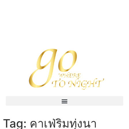
Tag:
คาเฟ่ริมทุ่งนา