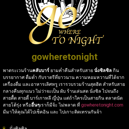
gowheretonight
พาตระเวนร้าน
คลับบาร์
ยามค่ำคืนสำหรับสาย
นั่งชิลชิล
กิน
บรรยากาศ ดื่มด่ำ กับราตรีที่ยาวนาน ความหอมหวานที่ได้จาก
เครื่องดื่ม และอาหารเลิศหรู เรารวบรวมร้านสุดฮิต สำหรับสาย
กลางคืนทุกแนว ไม่ว่าจะเป็น ผับ ร้านเล่นสด นั่งชิล ไปจนถึง
สายตื้ด สายตี้ บาร์เกาหลี ญี่ปุ่น แต่ถ้าใครเป็นสายกิน ตลาดนัด
สายโต้รุ่ง หรือ
อื่นๆ
เราก็มีจ้ะ ไม่พลาด ที่
gowheretonight.com
มีมาให้คุณได้ไปเช็คอิน และ ไปเกาะติดเทรนกันจ้า
นั่งชิลชิล