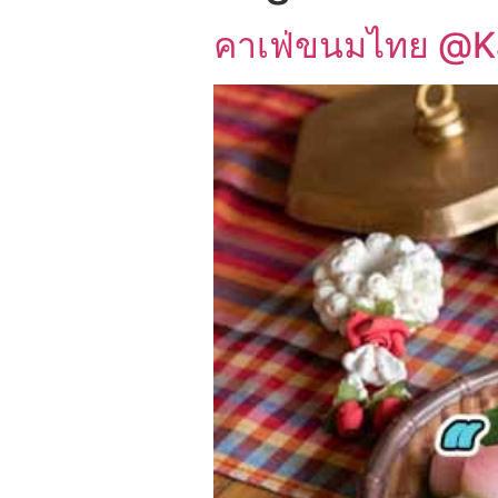
คาเฟ่ขนมไทย @Ka