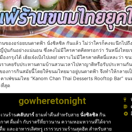
อร่อยบนดาดฟ้า นั่งชิลชิล กันแล้ว ไม่ว่าใครก็คงจะนึกไปถึงหม
่ปุ่นกันอย่างแน่นอน ซึ่งคงไม่มีใครคาดคิดหรอกว่า วันหนึ่งไทยเรา
งกรุงได้ เฮ้ยเจ๋งเป้งไปเลย! เพราะไม่มีใครคาดคิดนี่แหละว่า ขนม
่เราเคยรับประทานตามบ้านสวนเวลาไปหาญาติหรือรับประทานกันที่บ
ของการกินสมัยนี้โดยให้ขนมไทยมาอยู่บนดาดฟ้า จึงทำให้กลายเป
าน คาเฟ่ขนมไทย “Kanom Chan Thai Desserts Rooftop Bar” จน
ี่สุด
gowheretonight
เวนร้าน
คลับบาร์
ยามค่ำคืนสำหรับสาย
นั่งชิลชิล
กิน
กาศ ดื่มด่ำ กับราตรีที่ยาวนาน ความหอมหวานที่ได้จาก
งดื่ม และอาหารเลิศหรู เรารวบรวมร้านสุดฮิต สำหรับสาย