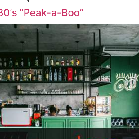
 80’s “Peak-a-Boo”