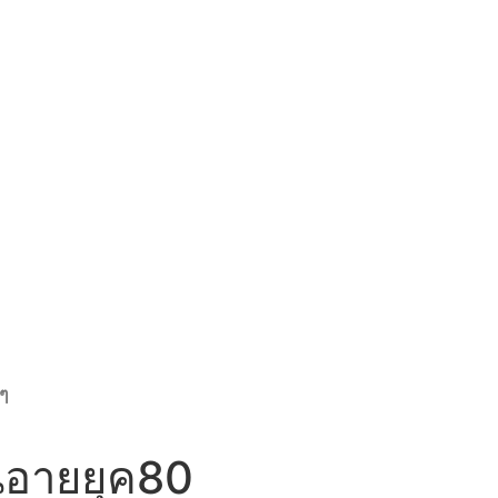
นๆ
่นอายยุค80