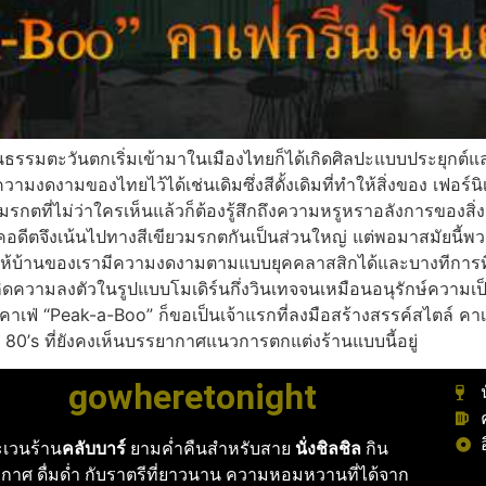
ะวันตกเริ่มเข้ามาในเมืองไทยก็ได้เกิดศิลปะแบบประยุกต์และข้
ความงดงามของไทยไว้ได้เช่นเดิมซึ่งสีดั้งเดิมที่ทำให้สิ่งของ เฟอร์นิ
รกตที่ไม่ว่าใครเห็นแล้วก็ต้องรู้สึกถึงความหรูหราอลังการของสิ่
อดีตจึงเน้นไปทางสีเขียวมรกตกันเป็นส่วนใหญ่ แต่พอมาสมัยนี้พวกเ
ห้บ้านของเรามีความงดงามตามแบบยุคคลาสสิกได้และบางทีการที่นำ
เกิดความลงตัวในรูปแบบโมเดิร์นกึ่งวินเทจจนเหมือนอนุรักษ์ความเป
อทำ คาเฟ่ “Peak-a-Boo” ก็ขอเป็นเจ้าแรกที่ลงมือสร้างสรรค์สไตล์ 
ค 80’s ที่ยังคงเห็นบรรยากาศแนวการตกแต่งร้านแบบนี้อยู่
gowheretonight
เวนร้าน
คลับบาร์
ยามค่ำคืนสำหรับสาย
นั่งชิลชิล
กิน
กาศ ดื่มด่ำ กับราตรีที่ยาวนาน ความหอมหวานที่ได้จาก