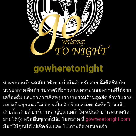
gowheretonight
พาตระเวนร้าน
คลับบาร์
ยามค่ำคืนสำหรับสาย
นั่งชิลชิล
กิน
บรรยากาศ ดื่มด่ำ กับราตรีที่ยาวนาน ความหอมหวานที่ได้จาก
เครื่องดื่ม และอาหารเลิศหรู เรารวบรวมร้านสุดฮิต สำหรับสาย
กลางคืนทุกแนว ไม่ว่าจะเป็น ผับ ร้านเล่นสด นั่งชิล ไปจนถึง
สายตื้ด สายตี้ บาร์เกาหลี ญี่ปุ่น แต่ถ้าใครเป็นสายกิน ตลาดนัด
สายโต้รุ่ง หรือ
อื่นๆ
เราก็มีจ้ะ ไม่พลาด ที่
gowheretonight.com
มีมาให้คุณได้ไปเช็คอิน และ ไปเกาะติดเทรนกันจ้า