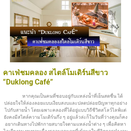
คาเฟ่ชมคลอง สไตล์โมเดิร์นสีขาว
“Duklong Café”
หากคุณเป็นคนที่ชอบอยู่กับแหล่งน้ำที่เย็นสดชื่น ได้
ปล่อยใจให้ล่องลอยแบบเงียบสงบและปลดปล่อยปัญหาทุกอย่าง
ไปกับสายน้ำ โดยเฉพาะคลองที่ได้อยู่แบบวิถีชีวิตสโลว์ไลฟ์แต่
ยังคงมีสไตล์ความโมเดิร์นกึ่ง ๆ อยู่แล้วล่ะก็ในวันที่ว่างคุณก็คง
อยากเดินทางไปพักกายสบายใจตามแหล่งน้ำต่าง ๆ เพื่อคิดหา