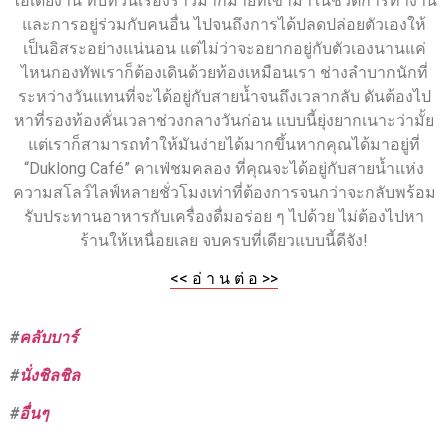
ไอเดียงาน ทบทวนเรื่องราวมากมายที่เข้ามาในชีวิตการทำงาน
และการอยู่ร่วมกับคนอื่น ไปจนถึงการได้ปลดปล่อยตัวเองให้
เป็นอิสระอย่างแน่นอน แต่ไม่ว่าจะอยากอยู่กับตัวเองนานแค่
ไหนกองทัพเราก็ต้องเดินด้วยท้องเหมือนเรา ช่างลำบากนักที่
ระหว่างวันแทนที่จะได้อยู่กับสายน้ำจนถึงเวลากลับ ดันต้องไป
หาที่รองท้องคั่นเวลาช่วงกลางวันก่อน แบบนี้ยุ่งยากเนาะว่ามั้ย
แต่เราก็สามารถทำให้มันง่ายได้มากขึ้นหากคุณได้มาอยู่ที่
“Duklong Café” คาเฟ่ชมคลอง ที่คุณจะได้อยู่กับสายน้ำแห่ง
ความสโลว์ไลฟ์หลายชั่วโมงเท่าที่ต้องการจนกว่าจะกลับพร้อม
รับประทานอาหารกับเครื่องดื่มอร่อย ๆ ไปด้วย ไม่ต้องไปหา
ร้านให้เหนื่อยเลย จบครบที่เดียวแบบนี้ดีจัง!
<< อ่ า น ต่ อ >>
#
คลับบาร์
#
นั่งชิลชิล
#
อื่นๆ