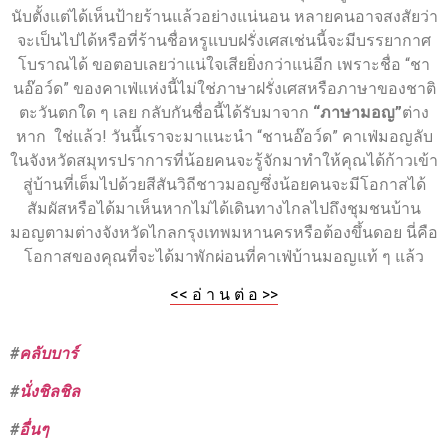
นับตั้งแต่ได้เห็นป้ายร้านแล้วอย่างแน่นอน หลายคนอาจสงสัยว่า
จะเป็นไปได้หรือที่ร้านชื่อหรูแบบฝรั่งเศสเช่นนี้จะมีบรรยากาศ
โบราณได้ ขอตอบเลยว่าแน่ใจเสียยิ่งกว่าแน่อีก เพราะชื่อ “ชา
นอ๊อว์ด” ของคาเฟ่แห่งนี้ไม่ใช่ภาษาฝรั่งเศสหรือภาษาของชาติ
ตะวันตกใด ๆ เลย กลับกันชื่อนี้ได้รับมาจาก
“ภาษามอญ”
ต่าง
หาก ใช่แล้ว! วันนี้เราจะมาแนะนำ “ชานอ๊อว์ด” คาเฟ่มอญลับ
ในจังหวัดสมุทรปราการที่น้อยคนจะรู้จักมาทำให้คุณได้ก้าวเข้า
สู่บ้านที่เต็มไปด้วยสีสันวิถีชาวมอญซึ่งน้อยคนจะมีโอกาสได้
สัมผัสหรือได้มาเห็นหากไม่ได้เดินทางไกลไปถึงชุมชนบ้าน
มอญตามต่างจังหวัดไกลกรุงเทพมหานครหรือต้องขึ้นดอย นี่คือ
โอกาสของคุณที่จะได้มาพักผ่อนที่คาเฟ่บ้านมอญแท้ ๆ แล้ว
<< อ่ า น ต่ อ >>
#
คลับบาร์
#
นั่งชิลชิล
#
อื่นๆ