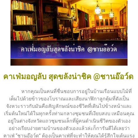
คาเฟ่มอญลับ สุดขลังน่าชิค @ชานอ๊อว์ด
หากคุณเป็นคนที่ชื่นชอบการอยู่ในบ้านเรือนแบบไม้ที่
เต็มไปด้วยข้าวของโบราณและเสียงนาฬิกาลูกตุ้มที่ดังเป็น
จังหวะราวกับมันคือสัญลักษณ์ของชีวิตที่เดินไปข้างหน้าและ
เริ่มต้นใหม่ได้ในทุกครั้งท่ามกลางชุมชนที่เงียบสงบ เหมือนคุณ
อยู่ในต่างจังหวัดแถวชุมชนเล็กที่ผู้คนดำเนินชีวิตของตัวเอง
อย่างเรียบง่ายตามบ้านของตัวเองแล้วล่ะก็การันตีได้เลยว่า
คาเฟ่ “ชานอ๊อว์ด” ต้องเป็นคาเฟ่ที่จะทำให้คุณได้รู้สึกใจเต้นแรง