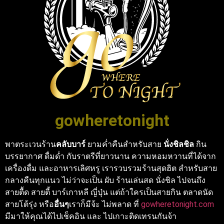
gowheretonight
พาตระเวนร้าน
คลับบาร์
ยามค่ำคืนสำหรับสาย
นั่งชิลชิล
กิน
บรรยากาศ ดื่มด่ำ กับราตรีที่ยาวนาน ความหอมหวานที่ได้จาก
เครื่องดื่ม และอาหารเลิศหรู เรารวบรวมร้านสุดฮิต สำหรับสาย
กลางคืนทุกแนว ไม่ว่าจะเป็น ผับ ร้านเล่นสด นั่งชิล ไปจนถึง
สายตื้ด สายตี้ บาร์เกาหลี ญี่ปุ่น แต่ถ้าใครเป็นสายกิน ตลาดนัด
สายโต้รุ่ง หรือ
อื่นๆ
เราก็มีจ้ะ ไม่พลาด ที่
gowheretonight.com
มีมาให้คุณได้ไปเช็คอิน และ ไปเกาะติดเทรนกันจ้า