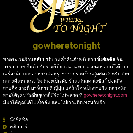
gowheretonight
พาตระเวนร้าน
คลับบาร์
ยามค่ำคืนสำหรับสาย
นั่งชิลชิล
กิน
บรรยากาศ ดื่มด่ำ กับราตรีที่ยาวนาน ความหอมหวานที่ได้จาก
เครื่องดื่ม และอาหารเลิศหรู เรารวบรวมร้านสุดฮิต สำหรับสาย
กลางคืนทุกแนว ไม่ว่าจะเป็น ผับ ร้านเล่นสด นั่งชิล ไปจนถึง
สายตื้ด สายตี้ บาร์เกาหลี ญี่ปุ่น แต่ถ้าใครเป็นสายกิน ตลาดนัด
สายโต้รุ่ง หรือ
อื่นๆ
เราก็มีจ้ะ ไม่พลาด ที่
gowheretonight.com
มีมาให้คุณได้ไปเช็คอิน และ ไปเกาะติดเทรนกันจ้า
นั่งชิลชิล
คลับบาร์