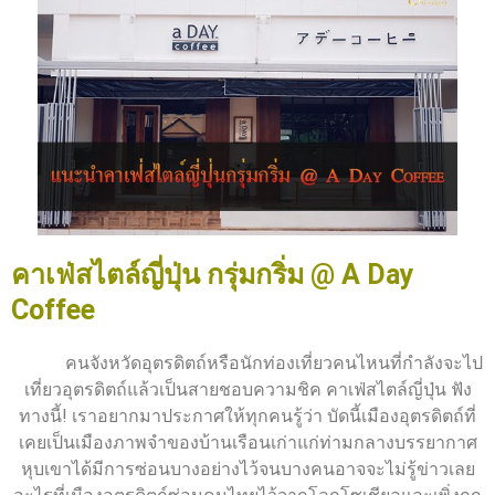
คาเฟ่สไตล์ญี่ปุ่น กรุ่มกริ่ม @ A Day
Coffee
คนจังหวัดอุตรดิตถ์หรือนักท่องเที่ยวคนไหนที่กำลังจะไป
เที่ยวอุตรดิตถ์แล้วเป็นสายชอบความชิค คาเฟ่สไตล์ญี่ปุ่น ฟัง
ทางนี้! เราอยากมาประกาศให้ทุกคนรู้ว่า บัดนี้เมืองอุตรดิตถ์ที่
เคยเป็นเมืองภาพจำของบ้านเรือนเก่าแก่ท่ามกลางบรรยากาศ
หุบเขาได้มีการซ่อนบางอย่างไว้จนบางคนอาจจะไม่รู้ข่าวเลย