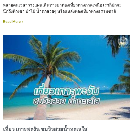
หลายคนเวลาวางแผนเดินทางมาท่องเที่ยวทางภาคเหนือ เราก็มักจะ
นึกถึงทิวเขา ป่าไม้ น้ำตกสวยๆ หรือแหล่งท่องเที่ยวทางธรรมชาติ
Read More »
เที่ยว เกาะพะงัน ชมวิวสวยน้ำทะเลใส