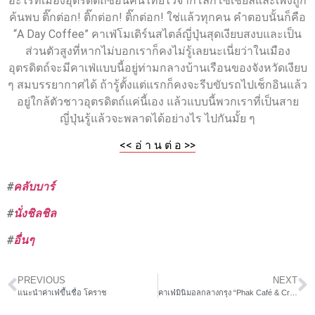
อะไรที่เมืองอุตรดิตถ์ซ่อนคนไทยไว้จากโลกโซเชียลและเพิ่งถูก
ค้นพบ ติ๊กต่อก! ติ๊กต่อก! ติ๊กต่อก! ใช่แล้วทุกคน คำตอบนั้นก็คือ
“A Day Coffee” คาเฟ่โมเดิร์นสไตล์ญี่ปุ่นสุดเงียบสงบและเป็น
ส่วนตัวสูงที่หากไม่บอกเราก็คงไม่รู้เลยนะเนี่ยว่าในเมือง
อุตรดิตถ์จะมีคาเฟ่แบบนี้อยู่ท่ามกลางบ้านเรือนของจังหวัดเงียบ
ๆ สมบรรยากาศได้ ถ้ารู้ตั้งแต่แรกก็คงจะรีบขับรถไปเช็กอินแล้ว
อยู่ใกล้ตัวชาวอุตรดิตถ์แค่นี้เอง แล้วแบบนี้พวกเราที่เป็นสาย
ญี่ปุ่นรู้แล้วจะพลาดได้อย่างไร ไปกันมั้ย ๆ
<< อ่ า น ต่ อ >>
#
คลับบาร์
#
นั่งชิลชิล
#
อื่นๆ
PREVIOUS
NEXT
แนะนำค่าเฟ่ขึ้นชื่อ โคราช
คาเฟ่มินิมอลกลางกรุง “Phak Café & Crafts”