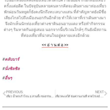
เป็นอีกหนึ่งแหล่งท่องเที่ยวที่ได้รับความนิยมจากนักท่องเที่ยว
ครั้งแต่อดีต ในปัจจุบันหลายคนหากคิดจะเดินทางมาท่องเที่ยว
พักผ่อนวันหยุดก็ยังคงนึกถึงทะเลบางแสน ที่สำคัญหาดยังมีชื่อ
เสียงไกลไปถึงเมืองนอกกันอีกด้วย ทำให้เวลาที่เราเดินทางมา
จึงมักเห็นนักท่องเที่ยวต่างชาตินอนอาบแดง หรือทำกิจกรรม
ต่างๆ ริมหาดกันอยู่เสมอ นอกจากนี้บริเวณใกล้ๆ กันยังมีสถาน
ที่ท่องเที่ยวที่น่าสนใจอยู่หลายแห่งอีกด้วย
<< อ่ า น ต่ อ >>
#
คลับบาร์
#
นั่งชิลชิล
#
อื่นๆ
PREVIOUS
NEXT
เที่ยว น้ำตกเก้าโจน อ.สวนผึ้ง ชมธรรมชาติสวยๆ ใกล้กรุง
เที่ยวทะเลใต้ ชมความงามที่ หาดไร่เลย์ จ.กระบี่