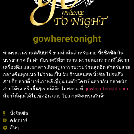
gowheretonight
พาตระเวนร้าน
คลับบาร์
ยามค่ำคืนสำหรับสาย
นั่งชิลชิล
กิน
บรรยากาศ ดื่มด่ำ กับราตรีที่ยาวนาน ความหอมหวานที่ได้จาก
เครื่องดื่ม และอาหารเลิศหรู เรารวบรวมร้านสุดฮิต สำหรับสาย
กลางคืนทุกแนว ไม่ว่าจะเป็น ผับ ร้านเล่นสด นั่งชิล ไปจนถึง
สายตื้ด สายตี้ บาร์เกาหลี ญี่ปุ่น แต่ถ้าใครเป็นสายกิน ตลาดนัด
สายโต้รุ่ง หรือ
อื่นๆ
เราก็มีจ้ะ ไม่พลาด ที่
gowheretonight.com
มีมาให้คุณได้ไปเช็คอิน และ ไปเกาะติดเทรนกันจ้า
นั่งชิลชิล
คลับบาร์
อื่นๆ