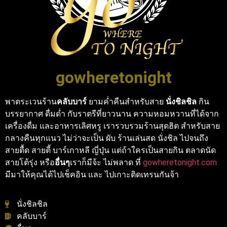
gowheretonight
พาตระเวนร้าน
คลับบาร์
ยามค่ำคืนสำหรับสาย
นั่งชิลชิล
กิน
บรรยากาศ ดื่มด่ำ กับราตรีที่ยาวนาน ความหอมหวานที่ได้จาก
เครื่องดื่ม และอาหารเลิศหรู เรารวบรวมร้านสุดฮิต สำหรับสาย
กลางคืนทุกแนว ไม่ว่าจะเป็น ผับ ร้านเล่นสด นั่งชิล ไปจนถึง
สายตื้ด สายตี้ บาร์เกาหลี ญี่ปุ่น แต่ถ้าใครเป็นสายกิน ตลาดนัด
สายโต้รุ่ง หรือ
อื่นๆ
เราก็มีจ้ะ ไม่พลาด ที่
gowheretonight.com
มีมาให้คุณได้ไปเช็คอิน และ ไปเกาะติดเทรนกันจ้า
นั่งชิลชิล
คลับบาร์