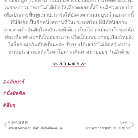
2 ของหมู่เกาะพีพี แต่ก่อนเดินทางอย่าลืมเช็กกันให้ดีด้วยนะคะ
เพราะอ่าวมาหยาไม่ได้เปิดให้เที่ยวตลอดทั้งปี จะมีช่วงเวลาปิด
เพื่อเป็นการฟื้นฟูแนวปะการังให้ยังคงความสมบูรณ์ นอกจากนี้
ที่นี่ยังจัดเป็นอีกหนึ่งสถานที่ในประเทศไทยที่มีทัศนียภาพ
สวยงามติดอันดับโลกกันเลยทีเดียว เรียกได้ว่าเป็นสนใจของนัก
ท่องเที่ยวต่างชาติเป็นอย่างมาก เมื่อเป็นแบบเราอยู่เมืองไทยยัง
ไงก็ลองมากันสักครั้งนะคะ รับรองได้เลยว่าไม่ผิดหวังอย่าง
แน่นอน อาจจะติดใจหาโอกาสเดินทางมาบ่อยๆ กันอีกด้วย
<< อ่ า น ต่ อ >>
#
คลับบาร์
#
นั่งชิลชิล
#
อื่นๆ
PREVIOUS
NEXT
เกาะนางยวน มนต์เสน่ห์แห่งท้องทะเล
อ่าวทุ่งซาง หาดลับ ริมเล ชุมพร