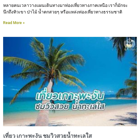
หลายคนเวลาวางแผนเดินทางมาท่องเที่ยวทางภาคเหนือ เราก็มักจะ
นึกถึงทิวเขา ป่าไม้ น้ำตกสวยๆ หรือแหล่งท่องเที่ยวทางธรรมชาติ
Read More »
เที่ยว เกาะพะงัน ชมวิวสวยน้ำทะเลใส