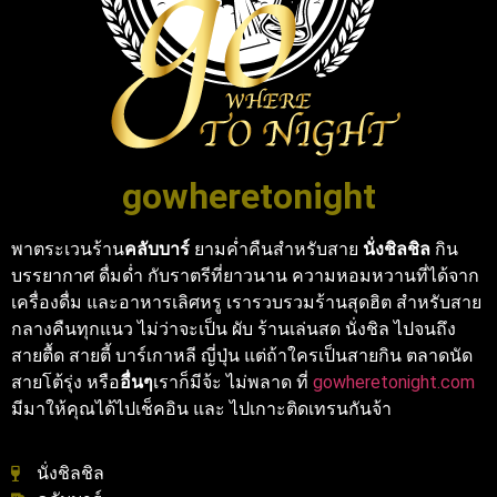
gowheretonight
พาตระเวนร้าน
คลับบาร์
ยามค่ำคืนสำหรับสาย
นั่งชิลชิล
กิน
บรรยากาศ ดื่มด่ำ กับราตรีที่ยาวนาน ความหอมหวานที่ได้จาก
เครื่องดื่ม และอาหารเลิศหรู เรารวบรวมร้านสุดฮิต สำหรับสาย
กลางคืนทุกแนว ไม่ว่าจะเป็น ผับ ร้านเล่นสด นั่งชิล ไปจนถึง
สายตื้ด สายตี้ บาร์เกาหลี ญี่ปุ่น แต่ถ้าใครเป็นสายกิน ตลาดนัด
สายโต้รุ่ง หรือ
อื่นๆ
เราก็มีจ้ะ ไม่พลาด ที่
gowheretonight.com
มีมาให้คุณได้ไปเช็คอิน และ ไปเกาะติดเทรนกันจ้า
นั่งชิลชิล