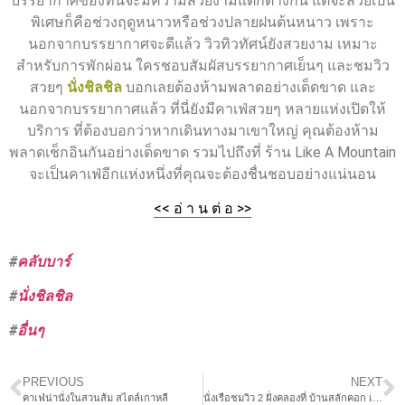
บรรยากาศของที่นี่จะมีความสวยงามแตกต่างกัน แต่จะสวยเป็น
พิเศษก็คือช่วงฤดูหนาวหรือช่วงปลายฝนต้นหนาว เพราะ
นอกจากบรรยากาศจะดีแล้ว วิวทิวทัศน์ยังสวยงาม เหมาะ
สำหรับการพักผ่อน ใครชอบสัมผัสบรรยากาศเย็นๆ และชมวิว
สวยๆ
นั่งชิลชิล
บอกเลยต้องห้ามพลาดอย่างเด็ดขาด และ
นอกจากบรรยากาศแล้ว ที่นี่ยังมีคาเฟ่สวยๆ หลายแห่งเปิดให้
บริการ ที่ต้องบอกว่าหากเดินทางมาเขาใหญ่ คุณต้องห้าม
พลาดเช็กอินกันอย่างเด็ดขาด รวมไปถึงที่ ร้าน Like A Mountain
จะเป็นคาเฟ่อีกแห่งหนึ่งที่คุณจะต้องชื่นชอบอย่างแน่นอน
<< อ่ า น ต่ อ >>
#
คลับบาร์
#
นั่งชิลชิล
#
อื่นๆ
PREVIOUS
NEXT
คาเฟ่น่านั่งในสวนส้ม สไตล์เกาหลี
นั่งเรือชมวิว 2 ฝั่งคลองที่ บ้านสลักคอก เกาะช้าง